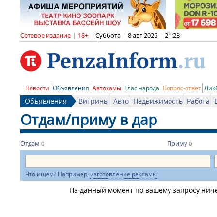
Сетевое издание
|
18+
|
Суббота
|
8 авг 2026
|
21:23
Новости
Объявления
Автохамы
Глас народа
Вопрос-ответ
Лик
Объявления
Витрины
Авто
Недвижимость
Работа
Отдам/приму в дар
Отдам
Приму
0
0
Что ищем? Например,
изготовление рекламы
На данный момент по вашему запросу ничег