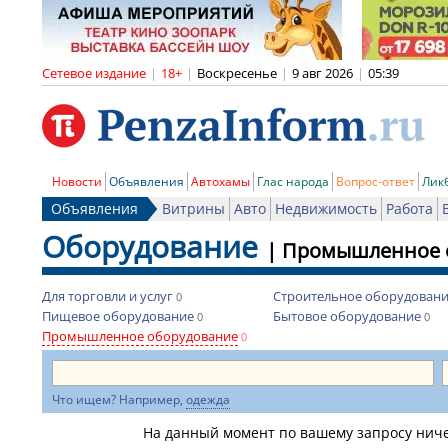
Сетевое издание
|
18+
|
Воскресенье
|
9 авг 2026
|
05:39
Новости
Объявления
Автохамы
Глас народа
Вопрос-ответ
Лик
Объявления
Витрины
Авто
Недвижимость
Работа
Оборудование
|
Промышленное 
Для торговли и услуг
Строительное оборудован
0
Пищевое оборудование
Бытовое оборудование
0
0
Промышленное оборудование
0
Что ищем? Например,
одежда
На данный момент по вашему запросу ничег