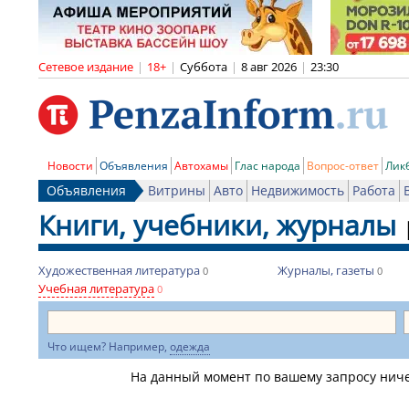
Сетевое издание
|
18+
|
Суббота
|
8 авг 2026
|
23:30
Новости
Объявления
Автохамы
Глас народа
Вопрос-ответ
Лик
Объявления
Витрины
Авто
Недвижимость
Работа
Книги, учебники, журналы
Художественная литература
Журналы, газеты
0
0
Учебная литература
0
Что ищем? Например,
одежда
На данный момент по вашему запросу ничег