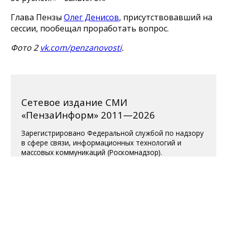
Глава Пензы
Олег Денисов
, присутствовавший на
сессии, пообещал проработать вопрос.
Фото 2
vk.com/penzanovosti
.
Сетевое издание СМИ
«ПензаИнформ» 2011—2026
Зарегистрировано Федеральной службой по надзору
в сфере связи, информационных технологий и
массовых коммуникаций (Роскомнадзор).
Свидетельство ЭЛ № ФС 77-77315 от 10.12.2019
года. Учредитель ООО «ПензаИнформ». Главный
редактор — Белова С.Д.
Телефон редакции 8 (8412) 238-001, e-mail:
editor@penzainform.ru
Для читателей старше 18 лет.