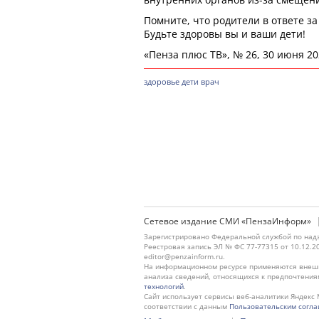
Помните, что родители в ответе за
Будьте здоровы вы и ваши дети!
«Пенза плюс ТВ», № 26, 30 июня 20
здоровье
дети
врач
Сетевое издание СМИ «ПензаИнформ»
Зарегистрировано Федеральной службой по надз
Реестровая запись ЭЛ № ФС 77-77315 от 10.12.2
editor@penzainform.ru.
На информационном ресурсе применяются внешн
анализа сведений, относящихся к предпочтения
технологий
.
Сайт использует сервисы веб-аналитики Яндекс 
соответствии с данным
Пользовательским согл