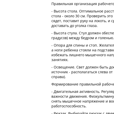
Правильная организация рабочего
- Высота стола. Оптимальное расст
стола - около 30 см. Проверить это
сядет, поставит руку на локоть, и
доставать до уголка глаза.
- Высота стула. Стул должен обесп
градусов) между бедром и голенью
- Опора для спины и стоп. Желател
а ноги ребенка стояли на подставк
избежать лишнего мышечного нап
занятиях.
- Освещение. Свет должен быть до
источник - располагаться слева от
справа).
Формирование правильной рабоче
- Двигательная активность. Регул
важности движения. Физкультминут
снять мышечное напряжение и во
работоспособность.
- Рюкзак. Выбирайте рюкзак с дву