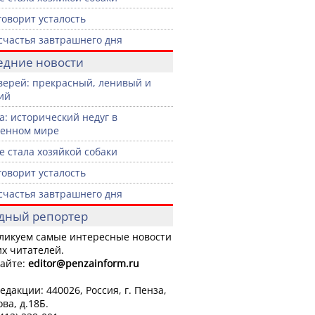
говорит усталость
счастья завтрашнего дня
едние новости
верей: прекрасный, ленивый и
ий
а: исторический недуг в
менном мире
не стала хозяйкой собаки
говорит усталость
счастья завтрашнего дня
дный репортер
ликуем самые интересные новости
х читателей.
айте:
editor
@penzainform.ru
едакции: 440026, Россия, г. Пенза,
ова, д.18Б.