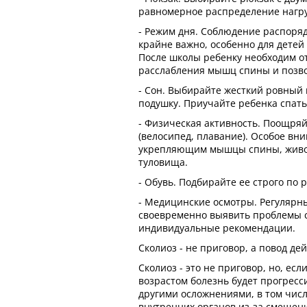
равномерное распределение нагру
- Режим дня. Соблюдение распорядк
крайне важно, особенно для детей
После школы ребенку необходим от
расслабления мышц спины и позв
- Сон. Выбирайте жесткий ровный
подушку. Приучайте ребенка спать 
- Физическая активность. Поощряй
(велосипед, плавание). Особое вн
укрепляющим мышцы спины, живот
туловища.
- Обувь. Подбирайте ее строго по 
- Медицинские осмотры. Регулярн
своевременно выявить проблемы с
индивидуальные рекомендации.
Сколиоз - не приговор, а повод де
Сколиоз - это не приговор, но, если
возрастом болезнь будет прогресси
другими осложнениями, в том чис
внутренних органов из-за смещен