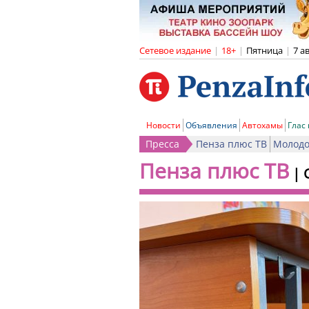
Сетевое издание
|
18+
|
Пятница
|
7 а
Новости
Объявления
Автохамы
Глас
Пресса
Пенза плюс ТВ
Молодо
Пенза плюс ТВ
|