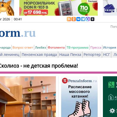
вг 2026
|
00:41
Пого
 народа
Вопрос-ответ
Ликбез
Фотолента
ТВ-программа
Пресса
История
й ленинец
Пензенская правда
Наша Пенза
Репортер
НСГ
Л
Сколиоз - не детская проблема!