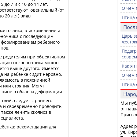
 до 7 и с 10 до 14 лет.
О чем 
оответствуют ювенильный (от
до 20 лет) виды
Птица 
Посл
охая осанка, а искривление и
Царь з
оночника с последующим
жесток
, формированием реберного
анов.
Подагр
ие родителям при объективном
совре
мацию позвоночника можно
Как я 
жется выше другого. Имеется
а на ребенке сидит неровно.
О чем 
мляемость в поясничной
Птица 
я или стояния. Могут
спине в области деформации.
Наро
твий, следует с раннего
Мы пуб
ка и своевременно проводить
от наши
также лечить сколиоз в
Присыл
пециалиста.
Адрес р
ребенка: рекомендации для
ул. Кир