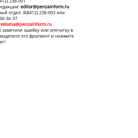
8412) 238-001
редакции:
editor
@penzainform.ru
ый отдел: 8(8412) 238-003 или
 30-36-37
reklama@penzainform.ru
 заметили ошибку или опечатку в
 выделите его фрагмент и нажмите
er!