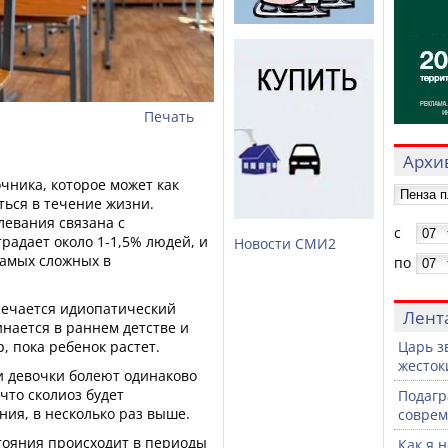
Печать
Архив
очника, которое может как
ться в течение жизни.
левания связана с
с
радает около 1-1,5% людей, и
Новости СМИ2
самых сложных в
по
тречается идиопатический
Лент
инается в раннем детстве и
р, пока ребенок растет.
Царь з
жесток
и девочки болеют одинаково
 что сколиоз будет
Подагр
ния, в несколько раз выше.
совре
тояния происходит в периоды
Как я 