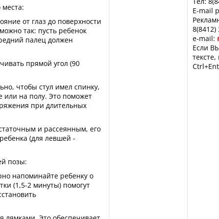
Тел: 8(
 места:
E-mail 
Рекламн
ояние от глаз до поверхности
8(8412)
 можно так: пусть ребенок
e-mail:
 средний палец должен
Если ВЫ
тексте,
ечивать прямой угол (90
Ctrl+Ent
.
ьно, чтобы стул имел спинку,
е или на полу. Это поможет
ряжения при длительных
статочным и рассеянным, его
 ребенка (для левшей -
й позы:
ярно напоминайте ребенку о
ки (1,5-2 минуты) помогут
сстановить
мя лямками. Это обеспечивает