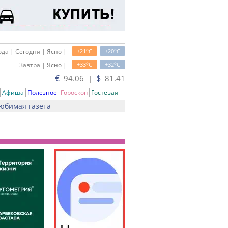
o
o
да | Сегодня | Ясно |
+21
C
+20
C
o
o
Завтра | Ясно |
+33
C
+32
C
€
$
94.06 |
81.41
Афиша
Полезное
Гороскоп
Гостевая
юбимая газета