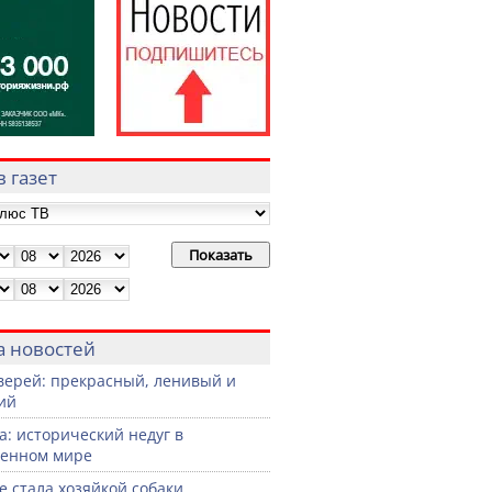
 газет
а новостей
верей: прекрасный, ленивый и
ий
а: исторический недуг в
менном мире
не стала хозяйкой собаки