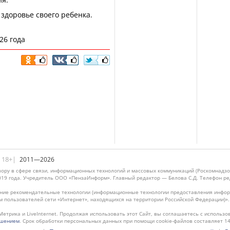
 здоровье своего ребенка.
26 года
|18+|
2011—2026
ору в сфере связи, информационных технологий и массовых коммуникаций (Роскомнадзо
019 года. Учредитель ООО «ПензаИнформ». Главный редактор — Белова С.Д. Телефон реда
ие рекомендательные технологии (информационные технологии предоставления информ
м пользователей сети «Интернет», находящихся на территории Российской Федерации)»
Метрика и LiveInternet. Продолжая использовать этот Сайт, вы соглашаетесь с использо
ашением
. Срок обработки персональных данных при помощи cookie-файлов составляет 14