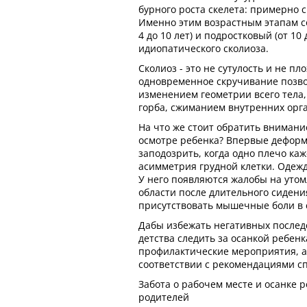
бурного роста скелета: примерно с 5
Именно этим возрастным этапам с
4 до 10 лет) и подростковый (от 10 
идиопатического сколиоза.
Сколиоз - это не сутулость и не пл
одновременное скручивание позв
изменением геометрии всего тела
горба, сжиманием внутренних орг
На что же стоит обратить вниман
осмотре ребенка? Впервые дефор
заподозрить, когда одно плечо ка
асимметрия грудной клетки. Одежд
У него появляются жалобы на уто
области после длительного сидени
присутствовать мышечные боли в 
Дабы избежать негативных последс
детства следить за осанкой ребен
профилактические мероприятия, а 
соответствии с рекомендациями с
Забота о рабочем месте и осанке 
родителей