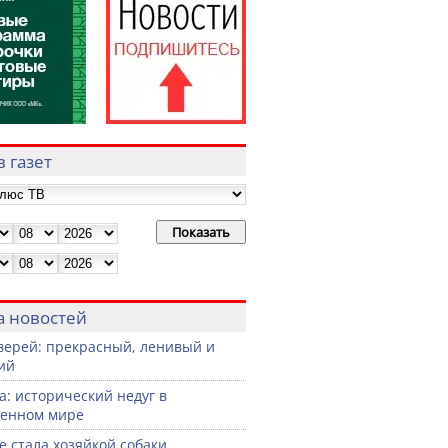
 газет
а новостей
верей: прекрасный, ленивый и
ий
а: исторический недуг в
менном мире
не стала хозяйкой собаки