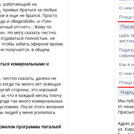
ек, работающий на
О чем 
, привык браться за любые
ое я еще не брался. Просто
Птица 
да и «Видеобой», и «Тин-
Посл
братный отсчет»… Живу по
и». Но могу сказать честно,
Царь з
 отдаваться полностью, не
жесток
, чтобы забить эфирное время.
 не получается, в общем,
Подагр
совре
аться коммунальными и
Как я 
О чем 
 честно сказать, далеко не
Птица 
 когда ты много лет освещал
другой стороны, это хороший
Наро
 за что я каждый месяц плачу
Мы пуб
городе так много коммунальных
от наши
условиях. После этого желание
Присыл
ды людей у меня усилилось
Адрес р
арожилом программы Натальей
ул. Кир