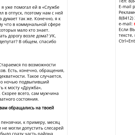
Тел: 8(
E-mail 
 я уже помогал ей в «Службе
Рекламн
л в отпуск, поэтому нам с ней
8(8412)
 думает так же. Конечно, я к
e-mail:
му что в коммунальной сфере
Если ВЫ
оторых мало кто знает.
тексте,
ть дорогу возле дома? УК,
Ctrl+Ent
депутат? В общем, спасибо
 Стараемся по возможности
ов. Есть, конечно, обращения,
екватности. Такое случается,
вно ночью подвыпивший
ь к мосту «Дружба»,
. Скорее всего, сам мужчина
ватного состояния.
 вам обращались на твоей
 пензячки, к примеру, месяц
и не могли допустить слесарей
о было сразу часть района