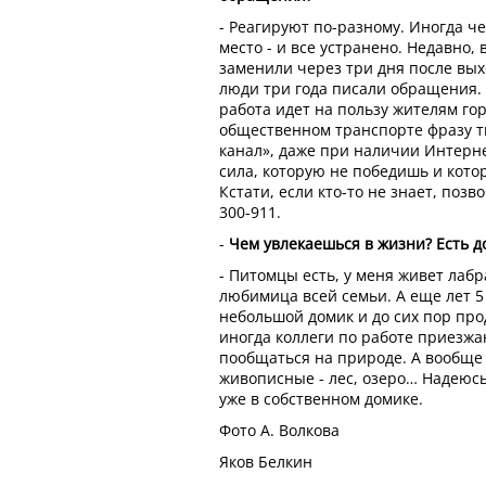
- Реагируют по-разному. Иногда 
место - и все устранено. Недавно,
заменили через три дня после выхо
люди три года писали обращения.
работа идет на пользу жителям го
общественном транспорте фразу т
канал», даже при наличии Интерне
сила, которую не победишь и котор
Кстати, если кто-то не знает, поз
300-911.
-
Чем увлекаешься в жизни? Есть 
- Питомцы есть, у меня живет лабр
любимица всей семьи. А еще лет 5
небольшой домик и до сих пор про
иногда коллеги по работе приезж
пообщаться на природе. А вообще 
живописные - лес, озеро… Надеюсь
уже в собственном домике.
Фото А. Волкова
Яков Белкин