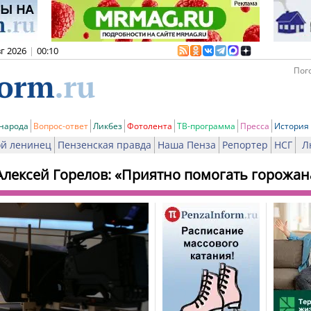
вг 2026
|
00:10
Пого
 народа
Вопрос-ответ
Ликбез
Фотолента
ТВ-программа
Пресса
История
й ленинец
Пензенская правда
Наша Пенза
Репортер
НСГ
Л
Алексей Горелов: «Приятно помогать горожа