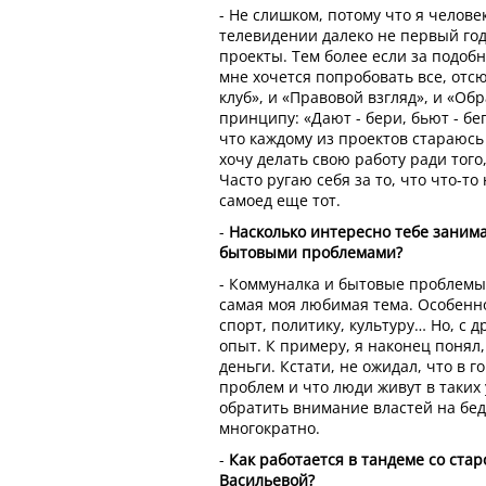
- Не слишком, потому что я челов
телевидении далеко не первый год
проекты. Тем более если за подобн
мне хочется попробовать все, отсю
клуб», и «Правовой взгляд», и «О
принципу: «Дают - бери, бьют - бег
что каждому из проектов стараюсь
хочу делать свою работу ради того
Часто ругаю себя за то, что что-то
самоед еще тот.
-
Насколько интересно тебе заним
бытовыми проблемами?
- Коммуналка и бытовые проблемы,
самая моя любимая тема. Особенно
спорт, политику, культуру… Но, с 
опыт. К примеру, я наконец понял,
деньги. Кстати, не ожидал, что в 
проблем и что люди живут в таких 
обратить внимание властей на бе
многократно.
-
Как работается в тандеме со ст
Васильевой?