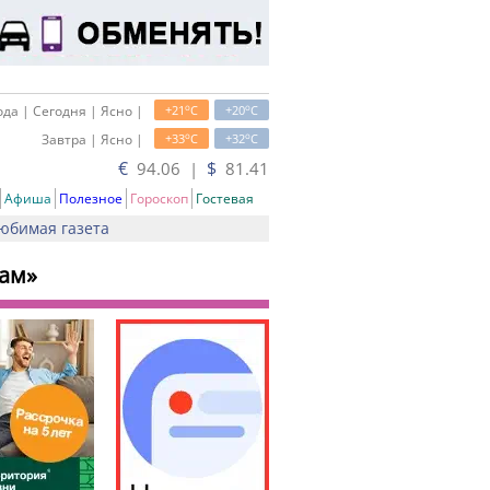
o
o
да | Сегодня | Ясно |
+21
C
+20
C
o
o
Завтра | Ясно |
+33
C
+32
C
€
$
94.06 |
81.41
Афиша
Полезное
Гороскоп
Гостевая
юбимая газета
нам»