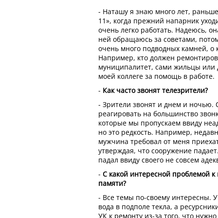
- Наташу я знаю много лет, раньше
11», когда прежний напарник уходи
очень легко работать. Надеюсь, она
ней обращаюсь за советами, пото
очень много подводных камней, о к
Например, кто должен ремонтирова
муниципалитет, сами жильцы или 
моей коллеге за помощь в работе.
-
Как часто звонят телезрители?
- Зрители звонят и днем и ночью.
реагировать на большинство звонк
которые мы пропускаем ввиду неад
но это редкость. Например, неда
мужчина требовал от меня приехат
утверждая, что сооружение падает
падал ввиду своего не совсем адек
-
С какой интересной проблемой к
памяти?
- Все темы по-своему интересны. У
вода в подполе текла, а ресурсник
УК к ремонту из-за того, что нужн