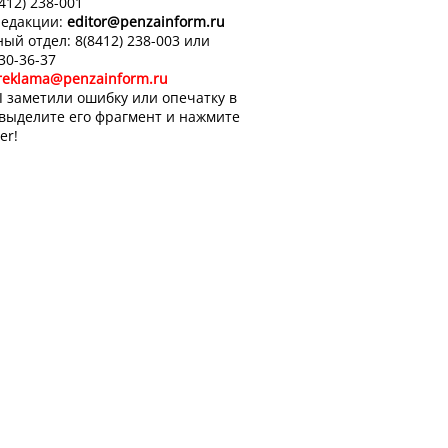
8412) 238-001
редакции:
editor
@penzainform.ru
ый отдел: 8(8412) 238-003 или
 30-36-37
reklama@penzainform.ru
 заметили ошибку или опечатку в
 выделите его фрагмент и нажмите
er!