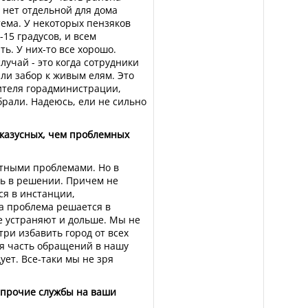
 нет отдельной для дома
тема. У некоторых пензяков
-15 градусов, и всем
ь. У них-то все хорошо.
учай - это когда сотрудники
ли забор к живым елям. Это
ителя горадминистрации,
брали. Надеюсь, ели не сильно
 казусных, чем проблемных
етными проблемами. Но в
ь в решении. Причем не
ся в инстанции,
да проблема решается в
не устраняют и дольше. Мы не
три избавить город от всех
я часть обращений в нашу
ует. Все-таки мы не зря
 прочие службы на ваши