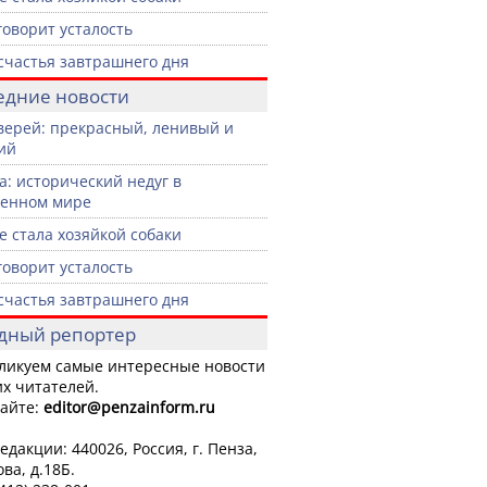
говорит усталость
счастья завтрашнего дня
едние новости
верей: прекрасный, ленивый и
ий
а: исторический недуг в
менном мире
не стала хозяйкой собаки
говорит усталость
счастья завтрашнего дня
дный репортер
ликуем самые интересные новости
х читателей.
айте:
editor
@penzainform.ru
едакции: 440026, Россия, г. Пенза,
ова, д.18Б.