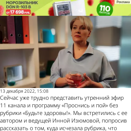
Пенза
Пенза
Инна Изюмова: На Новый год
Инна Изюмова: На Новый год
плюс ТВ
плюс ТВ
важно не переедать
важно не переедать
Также
Погода и
пресса
курсы
пишет
валют в
13 декабря 2022, 15:08
Сейчас уже трудно представить утренний эфир
11 канала и программу «Проснись и пой» без
рубрики «Будьте здоровы!». Мы встретились с ее
автором и ведущей Инной Изюмовой, попросив
рассказать о том, куда исчезала рубрика, что