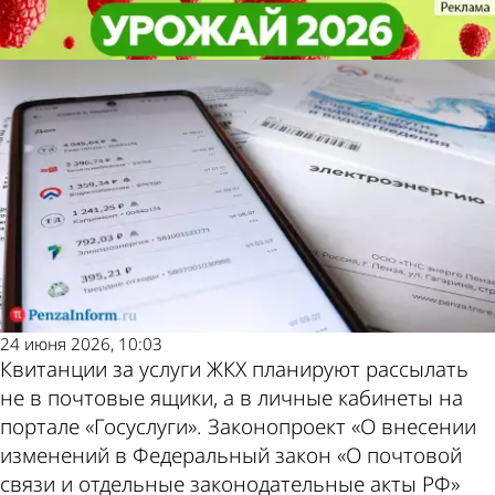
Молодой
Молодой
Квитанции за ЖКУ пришлют на
Квитанции за ЖКУ пришлют на
ленинец
ленинец
«Госуслуги»
«Госуслуги»
Также
Погода и
пресса
курсы
пишет по
валют в
24 июня 2026, 10:03
Квитанции за услуги ЖКХ планируют рассылать
этой теме
Пензе
не в почтовые ящики, а в личные кабинеты на
портале «Госуслуги». Законопроект «О внесении
изменений в Федеральный закон «О почтовой
связи и отдельные законодательные акты РФ»