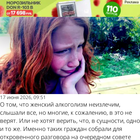
Молодой
Молодой
Женский алкоголизм.
Женский алкоголизм.
ленинец
ленинец
Безжалостный и беспощадный…
Безжалостный и беспощадный…
Также
Погода
пресса
и
17 июня 2026, 09:51
О том, что женский алкоголизм неизлечим,
слышали все, но многие, к сожалению, в это не
пишет
курсы
верят. Или не хотят верить, что, в сущности, одно
и то же. Именно таких граждан собрали для
откровенного разговора на очередном совете