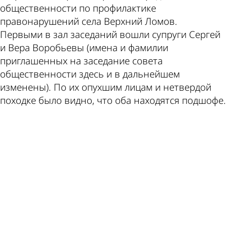
общественности по профилактике
правонарушений села Верхний Ломов.
по этой
валют
Первыми в зал заседаний вошли супруги Сергей
и Вера Воробьевы (имена и фамилии
приглашенных на заседание совета
общественности здесь и в дальнейшем
изменены). По их опухшим лицам и нетвердой
походке было видно, что оба находятся подшофе.
теме
в
ad
Пензе