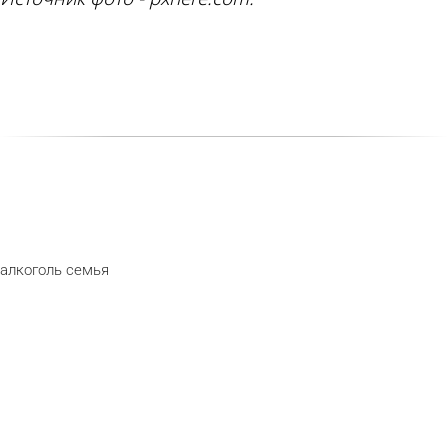
алкоголь
семья
telegram
odnoklassnik