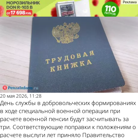
Молодой
Молодой
Как участие в СВО засчитывается
Как участие в СВО засчитывается
ленинец
ленинец
в стаж
в стаж
Также
Погода
пресса
и курсы
20 мая 2026, 11:28
пишет
валют в
День службы в добровольческих формированиях
в ходе специальной военной операции при
расчете военной пенсии будут засчитывать за
три. Соответствующие поправки к положениям о
расчете выслуги лет приняло Правительство