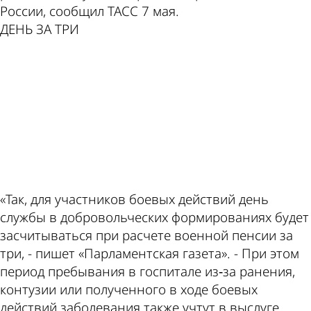
по этой
Пензе
России, сообщил ТАСС 7 мая.
ДЕНЬ ЗА ТРИ
ad
теме
«Так, для участников боевых действий день
службы в добровольческих формированиях будет
засчитываться при расчете военной пенсии за
три, - пишет «Парламентская газета». - При этом
период пребывания в госпитале из‑за ранения,
контузии или полученного в ходе боевых
действий заболевания также учтут в выслуге