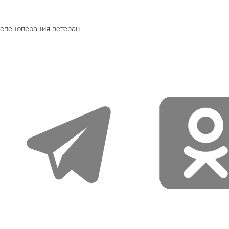
спецоперация
ветеран
telegram
odnoklassniki