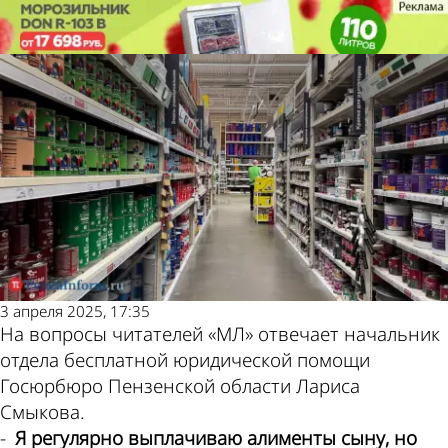
Молодой
Молодой
Как вернуть товар в интернет-
Как вернуть товар в интернет-
ленинец
ленинец
магазин
магазин
Также
Погод
пресс
и
3 апреля 2025, 17:35
На вопросы читателей «МЛ» отвечает начальник
отдела бесплатной юридической помощи
Госюрбюро Пензенской области Лариса
Смыкова.
-
Я регулярно выплачиваю алименты сыну, но