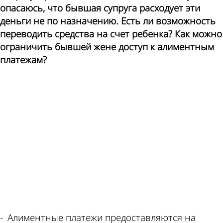
пишет
курсы
опасаюсь, что бывшая супруга расходует эти
деньги не по назначению. Есть ли возможность
переводить средства на счет ребенка? Как можно
ограничить бывшей жене доступ к алиментным
платежам?
ad
по
валют
этой
в
- Алиментные платежи предоставляются на