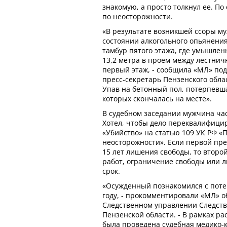
знакомую, а просто толкнул ее. По
по неосторожности.
«В результате возникшей ссоры м
состоянии алкогольного опьянения
тамбур пятого этажа, где умышлен
13,2 метра в проем между лестни
первый этаж, - сообщила «МЛ» под
пресс-секретарь Пензенского облас
Упав на бетонный пол, потерпевш
которых скончалась на месте».
В судебном заседании мужчина ча
Хотел, чтобы дело переквалифицир
«Убийство» на статью 109 УК РФ 
неосторожности». Если первой пре
15 лет лишения свободы, то второй
работ, ограничение свободы или л
срок.
«Осужденный познакомился с пот
году, - прокомментировали «МЛ» о
Следственном управлении Следств
Пензенской области. - В рамках ра
была проведена судебная медико-