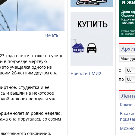
Печать
Архив
23 года в пятиэтажке на улице
и в подъезде мертвую
о это учащаяся одного из
с
своим 26-летним другом она
Новости СМИ2
по
иртное. Студентка и ее
сь и вышли на некоторое
Лент
лодой человек вернулся уже
Какие 
вершеннолетия ровно неделю.
В каки
ажа она поругалась со своим
показа
Можно 
лкогольного опьянения, -