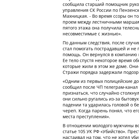
сообщила старший помощник руко
управления СК России по Пензенск
Махницкая. - Во время ссоры он то
проем между лестничными маршам
пятого этажа она получила телесн
несовместимые с жизнью».
По данным следствия, после случи
стал помогать пострадавшей и не
помощь. Он вернулся в компанию и
Ее тело спустя некоторое время о
которые жили в этом же доме. Они
Стражи порядка задержали подозр
«Одним из первых полицейские до
сообщил после ЧП телеграм-канал 
признаться, что случайно столкнул
они сильно ругались из-за бытову
падении та ударилась головой о б
череп. Когда парень понял, что ег
места преступления».
В отношении молодого мужчины во
статье 105 УК РФ «Убийство». Прес
настаивал на том, что не хотел 