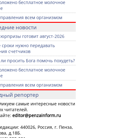
оложено бесплатное молочное
ие
управления всем организмом
едние новости
сюрпризы готовит август-2026
е сроки нужно передавать
ния счетчиков
ли просить Бога помочь похудеть?
оложено бесплатное молочное
ие
управления всем организмом
дный репортер
ликуем самые интересные новости
х читателей.
айте:
editor
@penzainform.ru
едакции: 440026, Россия, г. Пенза,
ова, д.18Б.