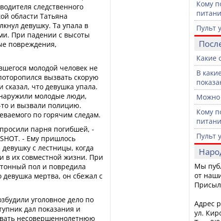
Кому п
водителя следственного
питан
ой области Татьяна
лкнул девушку. Та упала в
Пульт 
и. При падении с высоты
Посл
ые повреждения,
Какие 
вшегося молодой человек не
В каки
 поторопился вызвать скорую
показа
 сказал, что девушка упала.
бнаружили молодые люди,
Можно 
-то и вызвали полицию.
Кому п
еваемого по горячим следам.
питан
просили парня погибшей, -
Пульт 
SHOT. - Ему пришлось
 девушку с лестницы, когда
Наро
хи в их совместной жизни. При
Мы пуб
етонный пол и повредила
от наши
о девушка мертва, он сбежал с
Присыл
збудили уголовное дело по
Адрес р
тупник дал показания и
ул. Кир
убивать несовершеннолетнюю