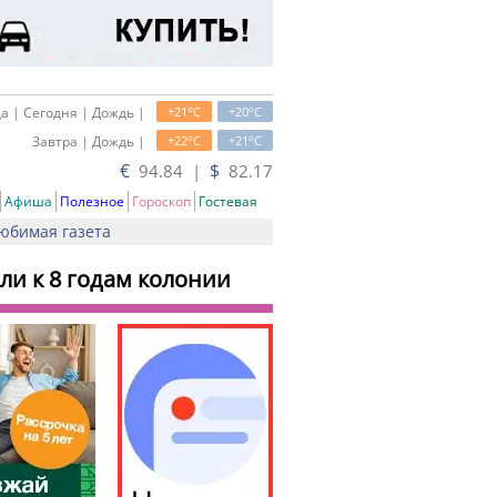
o
o
а | Сегодня | Дождь |
+21
C
+20
C
o
o
Завтра | Дождь |
+22
C
+21
C
€
$
94.84 |
82.17
Афиша
Полезное
Гороскоп
Гостевая
юбимая газета
и к 8 годам колонии