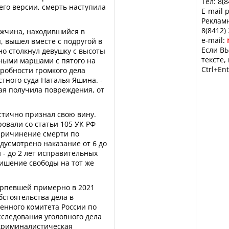
Тел: 8(
 его версии, смерть наступила
E-mail 
Рекламн
8(8412)
ужчина, находившийся в
e-mail:
, вышел вместе с подругой в
Если ВЫ
но столкнул девушку с высоты
тексте,
чными маршами с пятого на
Ctrl+Ent
робности громкого дела
тного суда Наталья Яшина. -
ая получила повреждения, от
стично признал свою вину.
овали со статьи 105 УК РФ
«Причинение смерти по
дусмотрено наказание от 6 до
 - до 2 лет исправительных
ишение свободы на тот же
ерпевшей примерно в 2021
бстоятельства дела в
енного комитета России по
сследования уголовного дела
криминалистическая