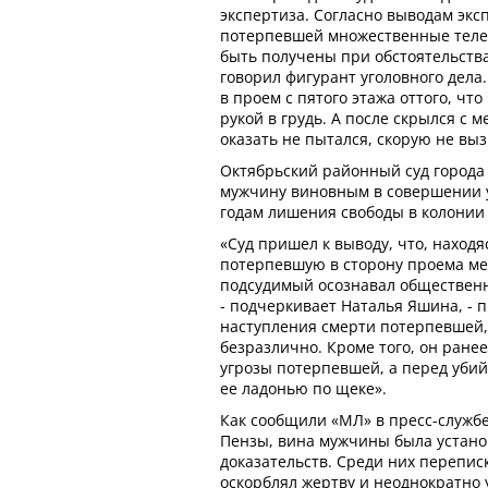
экспертиза. Согласно выводам экс
потерпевшей множественные теле
быть получены при обстоятельства
говорил фигурант уголовного дела.
в проем с пятого этажа оттого, чт
рукой в грудь. А после скрылся с 
оказать не пытался, скорую не выз
Октябрьский районный суд города
мужчину виновным в совершении у
годам лишения свободы в колонии 
«Суд пришел к выводу, что, находя
потерпевшую в сторону проема м
подсудимый осознавал общественн
- подчеркивает Наталья Яшина, - 
наступления смерти потерпевшей, 
безразлично. Кроме того, он ране
угрозы потерпевшей, а перед убий
ее ладонью по щеке».
Как сообщили «МЛ» в пресс-службе
Пензы, вина мужчины была устано
доказательств. Среди них переписк
оскорблял жертву и неоднократно у