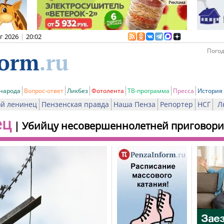
вг 2026
|
20:02
Погод
 народа
Вопрос-ответ
Ликбез
Фотолента
ТВ-программа
Пресса
История
й ленинец
Пензенская правда
Наша Пенза
Репортер
НСГ
Л
ец
|
Убийцу несовершеннолетней приговорил