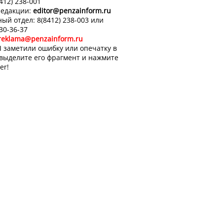
8412) 238-001
редакции:
editor
@penzainform.ru
ый отдел: 8(8412) 238-003 или
 30-36-37
reklama@penzainform.ru
 заметили ошибку или опечатку в
 выделите его фрагмент и нажмите
er!