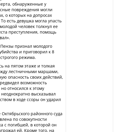
перта, обнаруженные у
сные повреждения могли
х, о которых на допросах
 То есть девушка могла упасть
о молодой человек толкнул ее
места преступления, помощь
вал».
 Пензы признал молодого
бийства и приговорил к 8
строгого режима.
сь на пятом этаже и толкая
ежду лестничными маршами,
ую опасность своих действий,
предвидел возможность
но относился к этому
е неоднократно высказывал
ством в ходе ссоры он ударил
 Октябрьского районного суда
влена по совокупности
а с погибшей, в которой он
грожал ей. Кроме того, на