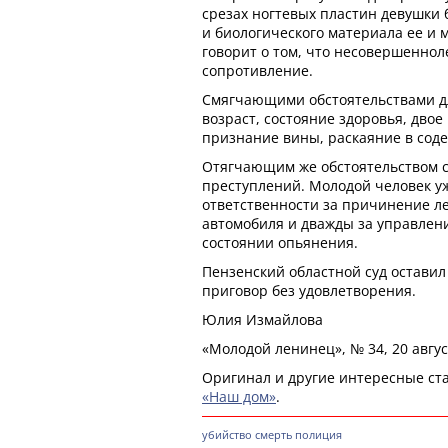
срезах ногтевых пластин девушки
и биологического материала ее и м
говорит о том, что несовершеннол
сопротивление.
Смягчающими обстоятельствами дл
возраст, состояние здоровья, двое
признание вины, раскаяние в сод
Отягчающим же обстоятельством 
преступлений. Молодой человек уж
ответственности за причинение ле
автомобиля и дважды за управлен
состоянии опьянения.
Пензенский областной суд остави
приговор без удовлетворения.
Юлия Измайлова
«Молодой ленинец», № 34, 20 авгус
Оригинал и другие интересные ста
«Наш дом»
.
убийство
смерть
полиция