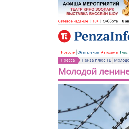
Сетевое издание
|
18+
|
Суббота
|
8 а
Новости
Объявления
Автохамы
Глас
Пресса
Пенза плюс ТВ
Молодо
Молодой ленин