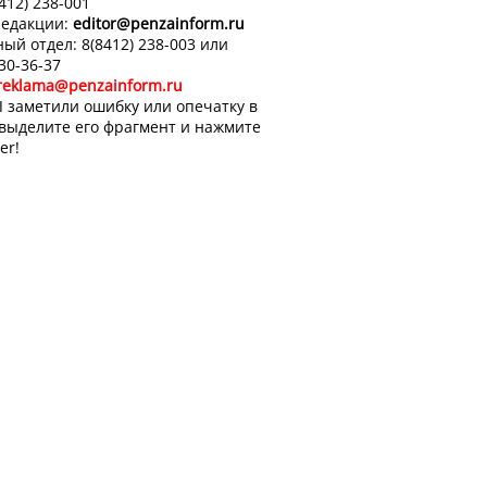
8412) 238-001
редакции:
editor
@penzainform.ru
ый отдел: 8(8412) 238-003 или
 30-36-37
reklama@penzainform.ru
 заметили ошибку или опечатку в
 выделите его фрагмент и нажмите
er!