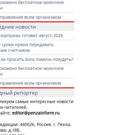
оложено бесплатное молочное
ие
управления всем организмом
едние новости
сюрпризы готовит август-2026
е сроки нужно передавать
ния счетчиков
ли просить Бога помочь похудеть?
оложено бесплатное молочное
ие
управления всем организмом
дный репортер
ликуем самые интересные новости
х читателей.
айте:
editor
@penzainform.ru
едакции: 440026, Россия, г. Пенза,
ова, д.18Б.