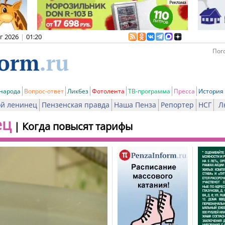
вг 2026
|
01:20
Пого
 народа
Вопрос-ответ
Ликбез
Фотолента
ТВ-программа
Пресса
История
й ленинец
Пензенская правда
Наша Пенза
Репортер
НСГ
Л
ец
|
Когда повысят тарифы