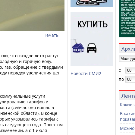
Печать
Архив
ли, что каждое лето растут
олодную и горячую воду,
ю, газ, обращение с твердыми
с
году порядок увеличения цен
Новости СМИ2
по
Лент
коммунальные услуги
гулированию тарифов и
Какие 
асти (сейчас оно вошло в
нзенской области). В конце
В каки
торых указывались тарифы с
показа
рь следующего года. При этом
Можно 
изменений, а с 1 июля