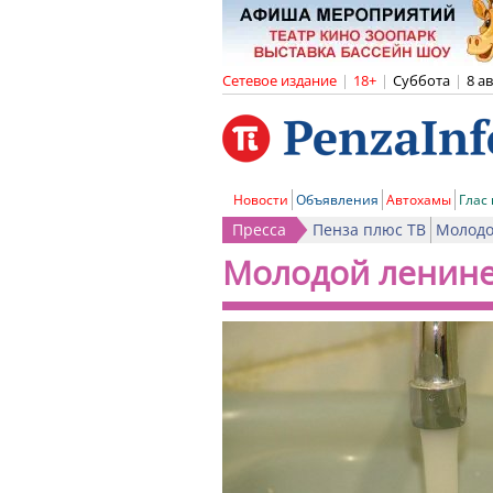
Сетевое издание
|
18+
|
Суббота
|
8 а
Новости
Объявления
Автохамы
Глас
Пресса
Пенза плюс ТВ
Молодо
Молодой ленин