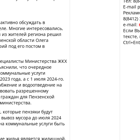
Тел: 8(
E-mail 
Рекламн
8(8412)
 активно обсуждать в
e-mail:
еле. Многие интересовались,
Если ВЫ
ин из жителей региона решил
тексте,
зенской области Олега
Ctrl+Ent
ий под его постом в
пециалисты Министерства ЖКХ
ъяснили, что очередное
коммунальные услуги
2023 года, а с 1 июля 2024-го.
абжение и водоотведение на
твовать разрешенному
 граждан для Пензенской
 министерства.
, которые пензяки будут
 и вывоз мусора до июля 2024
на коммунальные услуги быть
ие жилья является жилищной,