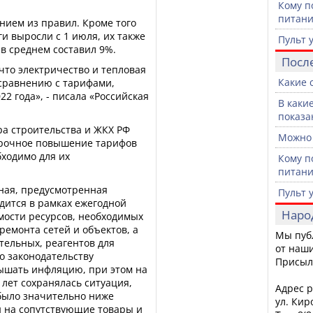
Кому п
питан
нием из правил. Кроме того
и выросли с 1 июля, их также
Пульт 
 в среднем составил 9%.
Посл
что электричество и тепловая
Какие 
 сравнению с тарифами,
2 года», - писала «Российская
В каки
показа
ра строительства и ЖКХ РФ
Можно 
осрочное повышение тарифов
бходимо для их
Кому п
питан
ная, предусмотренная
Пульт 
дится в рамках ежегодной
Наро
ости ресурсов, необходимых
ремонта сетей и объектов, а
Мы пуб
тельных, реагентов для
от наши
По законодательству
Присыл
ышать инфляцию, при этом на
лет сохранялась ситуация,
Адрес р
было значительно ниже
ул. Кир
н на сопутствующие товары и