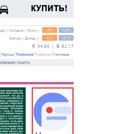
o
o
да | Сегодня | Ясно |
+25
C
+24
C
o
o
Завтра | Дождь |
+22
C
+21
C
€
$
94.84 |
82.17
Афиша
Полезное
Гороскоп
Гостевая
юбимая газета