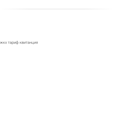
жкх
тариф
квитанция
telegram
odnoklassnik