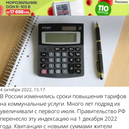
Молодой
Молодой
Тарифы ЖКХ вырастут с 1
Тарифы ЖКХ вырастут с 1
ленинец
ленинец
декабря
декабря
Также
Погода
пресса
и
4 октября 2022, 15:17
В России изменились сроки повышения тарифов
пишет
курсы
на коммунальные услуги. Много лет подряд их
увеличивали с первого июля. Правительство РФ
перенесло эту индексацию на 1 декабря 2022
года. Квитанции с новыми суммами жители