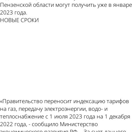
Пензенской области могут получить уже в январе
2023 года.
по этой
валют
НОВЫЕ СРОКИ
ad
теме
в
Пензе
«Правительство переносит индексацию тарифов
на газ, передачу электроэнергии, водо-­ и
теплоснабжение с 1 июля 2023 года на 1 декабря
2022 года, - сообщило Министерство
экономического развития РФ. - За счет данного