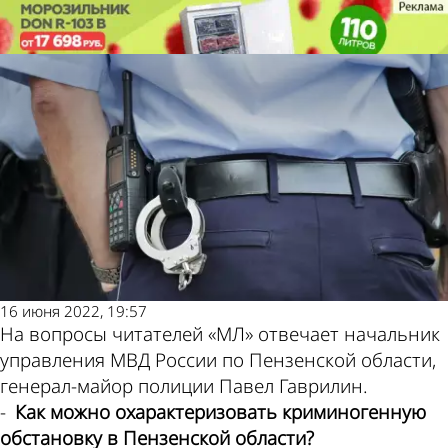
Молодой
Молодой
В Пензенской области
В Пензенской области
ленинец
ленинец
раскрывают 65 % преступлений
раскрывают 65 % преступлений
Также
Погода
пресса
и
16 июня 2022, 19:57
На вопросы читателей «МЛ» отвечает начальник
управления МВД России по Пензенской области,
пишет
курсы
генерал-­майор полиции Павел Гаврилин.
-
Как можно охарактеризовать криминогенную
обстановку в Пензенской области?