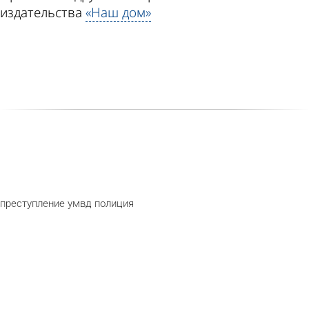
издательства
«Наш дом»
преступление
умвд
полиция
telegram
odnoklassni