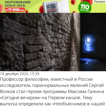
Молодой
Пензяк рассказал россиянам о
ленинец
своих встречах с Тайной
Молодой
Пензяк рассказал россиянам о
ленинец
своих встречах с Тайной
Также
Погод
пресс
и
18 декабря 2020, 15:39
Профессор философии, известный в России
исследователь паранормальных явлений Сергей
Волков стал героем программы Максима Галкина
«Сегодня вечером» на Первом канале. Тему
выпуска определили как «Необъяснимое в нашей