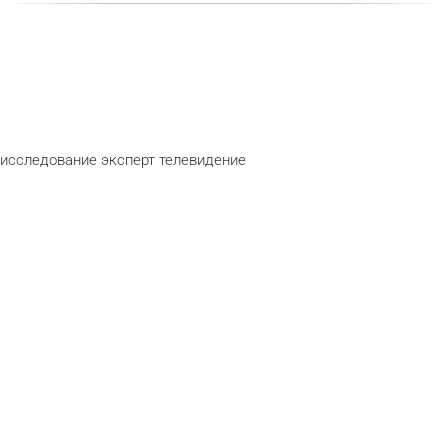
исследование
эксперт
телевидение
telegram
odnok