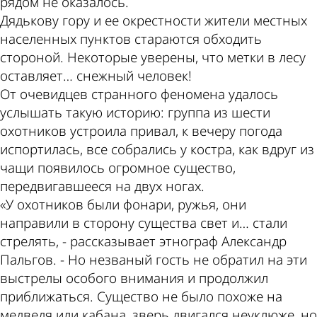
рядом не оказалось.
Дядькову гору и ее окрестности жители местных
населенных пунктов стараются обходить
стороной. Некоторые уверены, что метки в лесу
оставляет… снежный человек!
От очевидцев странного феномена удалось
услышать такую историю: группа из шести
охотников устроила привал, к вечеру погода
испортилась, все собрались у костра, как вдруг из
чащи появилось огромное существо,
передвигавшееся на двух ногах.
«У охотников были фонари, ружья, они
направили в сторону существа свет и… стали
стрелять, - рассказывает этнограф Александр
Пальгов. - Но незваный гость не обратил на эти
выстрелы особого внимания и продолжил
приближаться. Существо не было похоже на
медведя или кабана, зверь двигался неуклюже, но