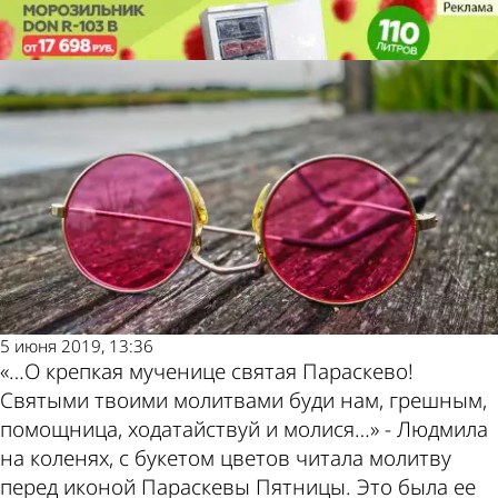
Молодой
Молодой
Семья Жучковых: и в радости, и в
Семья Жучковых: и в радости, и в
ленинец
ленинец
горе…
горе…
Также
Погода
пресса
и курсы
5 июня 2019, 13:36
«…О крепкая мученице святая Параскево!
пишет
валют
Святыми твоими молитвами буди нам, грешным,
помощница, ходатайствуй и молися…» - Людмила
на коленях, с букетом цветов читала молитву
перед иконой Параскевы Пятницы. Это была ее