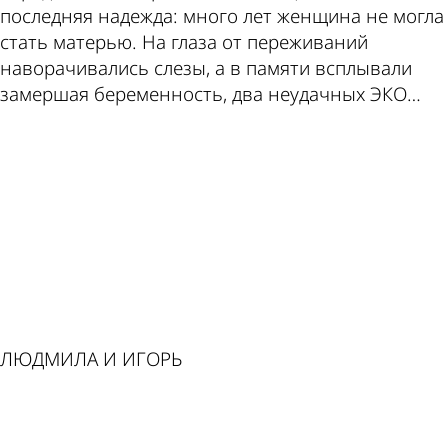
последняя надежда: много лет женщина не могла
по этой
в Пензе
стать матерью. На глаза от переживаний
наворачивались слезы, а в памяти всплывали
замершая беременность, два неудачных ЭКО…
ad
теме
ЛЮДМИЛА И ИГОРЬ