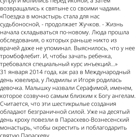
супруги молились перед иконой, а затем
возвращались к святыне со своими чадами.
«Поездка в монастырь стала для нас
судьбоносной, - продолжает Жучков. - Жизнь
начала складываться по-новому. Люда прошла
обследования, о которых раньше никто из
врачей даже не упоминал. Выяснилось, что у нее
тромбофлебит. И, чтобы зачать ребенка,
требовался специальный курс инъекций…»
31 января 2014 года, как раз в Международный
день ювелира, у Людмилы и Игоря родилась
девочка. Малышку назвали Серафимой, именем,
которое созвучно самым близким к Богу ангелам.
Считается, что эти шестикрылые создания
обладают безграничной силой. Уже на десятый
день кроху повезли в Параскево­-Вознесенский
монастырь, чтобы окрестить и поблагодарить
святую Параскеву.