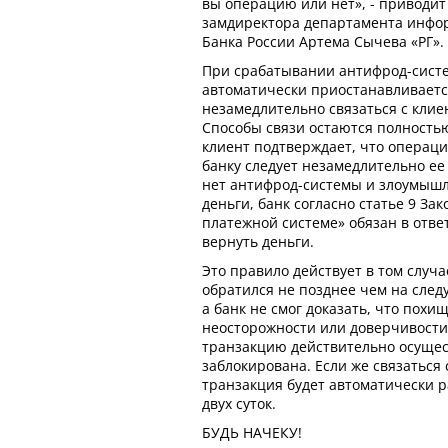
вы операцию или нет», - приводи
замдиректора департамента инфо
Банка России Артема Сычева «РГ».
При срабатывании антифрод-сист
автоматически приостанавливается
незамедлительно связаться с клие
Способы связи остаются полностью
клиент подтверждает, что операц
банку следует незамедлительно ее 
нет антифрод-системы и злоумышл
деньги, банк согласно статье 9 За
платежной системе» обязан в отве
вернуть деньги.
Это правило действует в том случ
обратился не позднее чем на сле
а банк не смог доказать, что пох
неосторожности или доверчивости 
транзакцию действительно осущес
заблокирована. Если же связаться 
транзакция будет автоматически 
двух суток.
БУДЬ НАЧЕКУ!