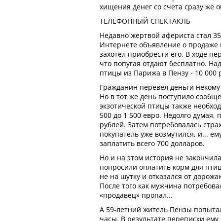
хищения денег со счета сразу же 
ТЕЛЕФОННЫЙ СПЕКТАКЛЬ
Недавно жертвой афериста стал 35
Интернете объявление о продаже 
захотел приобрести его. В ходе п
что попугая отдают бесплатно. На
птицы из Парижа в Пензу - 10 000 
Гражданин перевел деньги некому
Но в тот же день поступило сообще
экзотической птицы также необхо
500 до 1 500 евро. Недолго думая,
рублей. Затем потребовалась страх
покупатель уже возмутился, и... ем
заплатить всего 700 долларов.
Но и на этом история не закончи
попросили оплатить корм для птиц
не на шутку и отказался от дорожа
После того как мужчина потребова
«продавец» пропал...
А 59-летний житель Пензы попытал
часы. В результате переписки ему