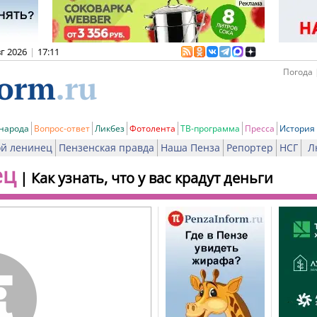
вг 2026
|
17:11
Погода 
 народа
Вопрос-ответ
Ликбез
Фотолента
ТВ-программа
Пресса
История
й ленинец
Пензенская правда
Наша Пенза
Репортер
НСГ
Л
ец
|
Как узнать, что у вас крадут деньги