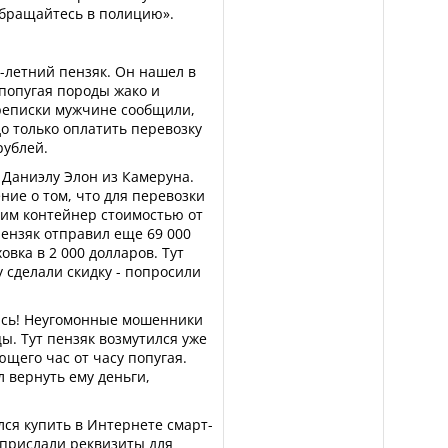
обращайтесь в полицию».
-летний пензяк. Он нашел в
попугая породы жако и
ереписки мужчине сообщили,
до только оплатить перевозку
рублей.
 Даниэлу Элон из Камеруна.
ние о том, что для перевозки
дим контейнер стоимостью от
 пензяк отправил еще 69 000
овка в 2 000 долларов. Тут
у сделали скидку - попросили
лась! Неугомонные мошенники
ы. Тут пензяк возмутился уже
ющего час от часу попугая.
л вернуть ему деньги,
ся купить в Интернете смарт-
 прислали реквизиты для