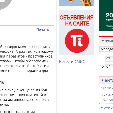
Печать
Архив
й сегодня можно совершить
лефона. А раз так, к лакомому
мия паразитов - преступников,
с
твами. Чтобы обезопасить
Новости СМИ2
посягательств, Банк России
по
омнительные операции для
Лент
ЛЬ
Какие 
пил в силу в конце сентября.
мошеннических платежей и
В каки
ь за активностью хакеров в
показа
аний.
Можно 
, отныне транзакция