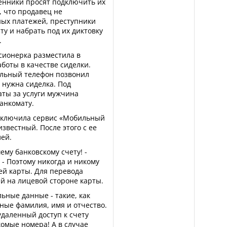
енники просят подключить их
, что продавец не
ных платежей, преступники
ту и набрать под их диктовку
.
сионерка разместила в
боты в качестве сиделки.
ильный телефон позвонил
е нужна сиделка. Под
ты за услуги мужчина
анкомату.
дключила сервис «Мобильный
известный. После этого с ее
ей.
ему банковскому счету! -
- Поэтому никогда и никому
й карты. Для перевода
й на лицевой стороне карты.
ьные данные - такие, как
ные фамилия, имя и отчество.
удаленный доступ к счету
омые номера! А в случае