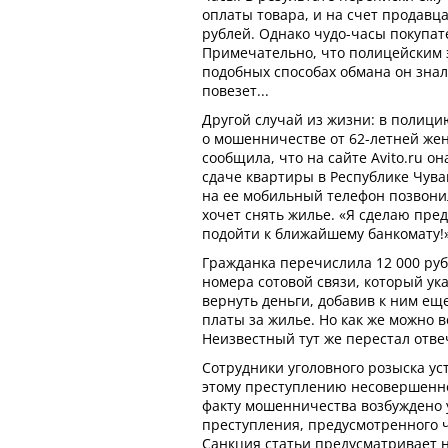
оплаты товара, и на счет продавц
рублей. Однако чудо-часы покупате
Примечательно, что полицейским 
подобных способах обмана он знал,
повезет...
Другой случай из жизни: в полиц
о мошенничестве от 62-летней ж
сообщила, что на сайте Avito.ru о
сдаче квартиры в Республике Чув
на ее мобильный телефон позвонил
хочет снять жилье. «Я сделаю пред
подойти к ближайшему банкомату!»
Гражданка перечислила 12 000 руб
номера сотовой связи, который у
вернуть деньги, добавив к ним еще
платы за жилье. Но как же можно 
Неизвестный тут же перестал отве
Сотрудники уголовного розыска ус
этому преступлению несовершенно
факту мошенничества возбуждено 
преступления, предусмотренного ч
Санкция статьи предусматривает 