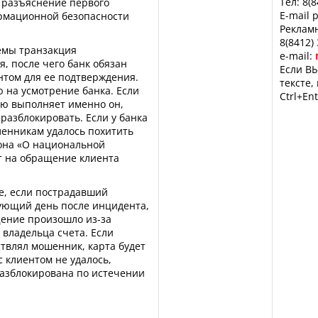
Тел: 8(
т разъяснение первого
E-mail 
рмационной безопасности
Рекламн
8(8412)
емы транзакция
e-mail:
, после чего банк обязан
Если ВЫ
нтом для ее подтверждения.
тексте,
 на усмотрение банка. Если
Ctrl+Ent
ию выполняет именно он,
разблокировать. Если у банка
енникам удалось похитить
кона «О национальной
т на обращение клиента
ае, если пострадавший
дующий день после инцидента,
ищение произошло из-за
владельца счета. Если
твлял мошенник, карта будет
с клиентом не удалось,
разблокирована по истечении