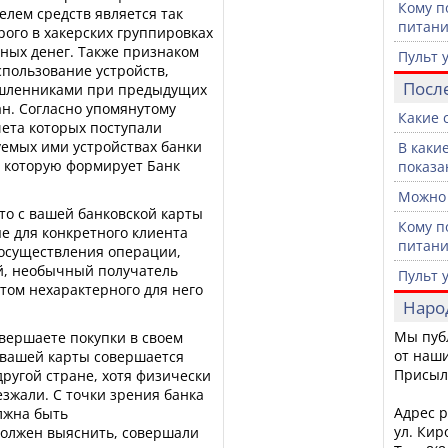
Кому п
елем средств является так
питан
ого в хакерских группировках
ных денег. Также признаком
Пульт 
пользование устройств,
Посл
ышленниками при предыдущих
ан. Согласно упомянутому
Какие 
чета которых поступали
уемых ими устройствах банки
В каки
, которую формирует Банк
показа
Можно 
то с вашей банковской карты
Кому п
е для конкретного клиента
питан
 осуществления операции,
й, необычный получатель
Пульт 
том нехарактерного для него
Наро
Мы пуб
вершаете покупки в своем
от наши
с вашей карты совершается
Присыл
другой стране, хотя физически
езжали. С точки зрения банка
Адрес р
олжна быть
ул. Кир
должен выяснить, совершали