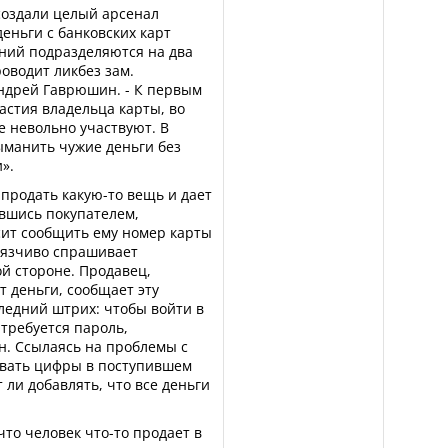
создали целый арсенал
еньги с банковских карт
ний подразделяются на два
оводит ликбез зам.
Андрей Гаврюшин. - К первым
астия владельца карты, во
е невольно участвуют. В
ыманить чужие деньги без
».
 продать какую-то вещь и дает
вшись покупателем,
сит сообщить ему номер карты
вязчиво спрашивает
й стороне. Продавец,
т деньги, сообщает эту
ледний штрих: чтобы войти в
требуется пароль,
. Ссылаясь на проблемы с
звать цифры в поступившем
 ли добавлять, что все деньги
что человек что-то продает в