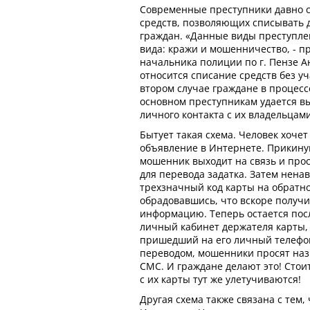
Современные преступники давно 
средств, позволяющих списывать д
граждан. «Данные виды преступле
вида: кражи и мошенничество, - пр
начальника полиции по г. Пензе 
относится списание средств без уч
втором случае граждане в процесс
основном преступникам удается в
личного контакта с их владельцами
Бытует такая схема. Человек хочет
объявление в Интернете. Прикину
мошенник выходит на связь и про
для перевода задатка. Затем нена
трехзначный код карты на обратно
обрадовавшись, что вскоре получи
информацию. Теперь остается пос
личный кабинет держателя карты, 
пришедший на его личный телефон
переводом, мошенники просят на
СМС. И граждане делают это! Стоит
с их карты тут же улетучиваются!
Другая схема также связана с тем, 