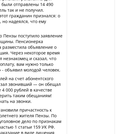
а были отправлены 14 490
ль так и не получил.
этот гражданин признался: о
 но надеялся, что ему
ию Пензы поступило заявление
енщины. Пенсионерка
на разместила объявление о
ашия. Через некоторое время
 незнакомец и сказал, что
оплату, вам нужно только
 - объявил молодой человек.
лей на счет абонентского
казал звонивший — он обещал
 4 000 рублей в качестве
верить таким обещаниям!
чать на звонки.
тановили причастность к
летнего жителя Пензы. По
уголовное дело по признакам
астью 1 статьи 159 УК РФ.
наказание в виде лишения