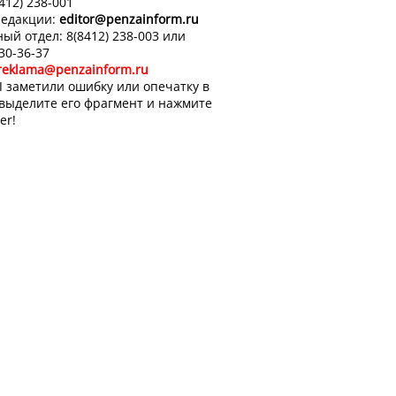
8412) 238-001
редакции:
editor
@penzainform.ru
ый отдел: 8(8412) 238-003 или
 30-36-37
reklama@penzainform.ru
 заметили ошибку или опечатку в
 выделите его фрагмент и нажмите
er!