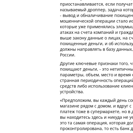
приостанавливается, если получат
называемый дроппер, задача котор
- вывод и обналичивание похищен
мошеннической операции стало ис
которые уже применялись злоум
атаках на счета компаний и гражд
выше закону данные о лицах, на с
похищенные деньги, и об использ
должны направлять в базу данных
России.
Другие ключевые признаки того, ч
похищают деньги, - это нетипичны
параметры, объем, место и время
странная периодичность операци
средств либо использование клиен
устройства.
«Предположим, вы каждый день со
магазине рядом с домом, и вдруг 
платеж тоже в супермаркете, но в 
вы находитесь здесь и никуда не у
это та самая операция, которая д
проконтролирована, то есть банк 