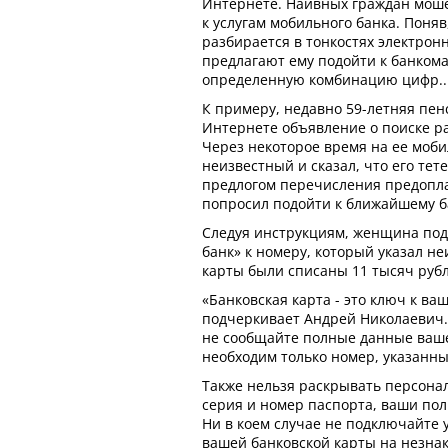
Интернете. Наивных граждан мош
к услугам мобильного банка. Поняв
разбирается в тонкостях электрон
предлагают ему подойти к банкома
определенную комбинацию цифр..
К примеру, недавно 59-летняя пен
Интернете объявление о поиске ра
Через некоторое время на ее моб
неизвестный и сказал, что его тет
предлогом перечисления предопла
попросил подойти к ближайшему б
Следуя инструкциям, женщина по
банк» к номеру, который указал не
карты были списаны 11 тысяч рубл
«Банковская карта - это ключ к ваш
подчеркивает Андрей Николаевич. 
не сообщайте полные данные ваше
необходим только номер, указанны
Также нельзя раскрывать персонал
серия и номер паспорта, ваши пол
Ни в коем случае не подключайте 
вашей банковской карты на незнак