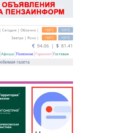
o
o
| Сегодня | Облачно |
+32
C
+31
C
o
o
Завтра | Ясно |
+32
C
+31
C
€
$
94.06 |
81.41
Афиша
Полезное
Гороскоп
Гостевая
юбимая газета