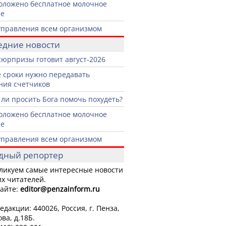
оложено бесплатное молочное
ие
управления всем организмом
едние новости
сюрпризы готовит август-2026
е сроки нужно передавать
ния счетчиков
ли просить Бога помочь похудеть?
оложено бесплатное молочное
ие
управления всем организмом
дный репортер
ликуем самые интересные новости
х читателей.
айте:
editor
@penzainform.ru
едакции: 440026, Россия, г. Пенза,
ова, д.18Б.