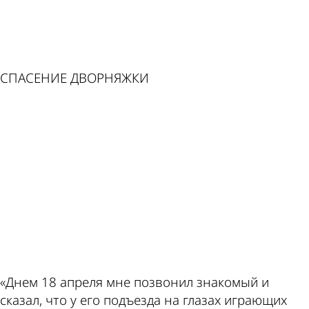
пишет
курсы
СПАСЕНИЕ ДВОРНЯЖКИ
ad
по
валют
этой
в
«Днем 18 апреля мне позвонил знакомый и
сказал, что у его подъезда на глазах играющих