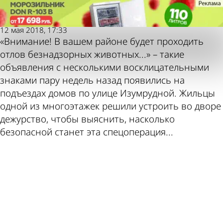
Молодой
Собачье сердце
ленинец
12 мая 2018, 17:33
Молодой
Собачье сердце
«Внимание! В вашем районе будет проходить
ленинец
отлов безнадзорных животных...» – такие
Также
Погода
объявления с несколькими восклицательными
знаками пару недель назад появились на
подъездах домов по улице Изумрудной. Жильцы
одной из многоэтажек решили устроить во дворе
дежурство, чтобы выяснить, насколько
безопасной станет эта спецоперация...
пресса
и
ad