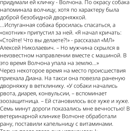
придумали ей кличку - Волчона. По окрасу собака
напоминала волчицу, хотя по характеру была
доброй безобидной дворняжкой.
...Испуганная собака бросилась спасаться, а
«охотник» припустил за ней. «Я начал кричать:
«Стойте! Что вы делаете?!» - рассказал «МЛ»
Алексей Николаевич. – Но мужчина скрылся в
неизвестном направлении вместе с машиной. В
это время Волчона упала на землю...»
Через некоторое время на место происшествия
приехала Диана. На такси она повезла раненую
дворняжку в ветклинику. «У собаки начались
рвота, диарея, конвульсии, – вспоминает
зоозащитница. – Ей становилось все хуже и хуже.
Семь минут дороги показались мне вечностью! В
ветеринарной клинике Волчоне обработали
рану, поставили капельницу с витаминами.