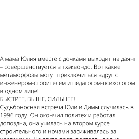
ad
пишет
курсы
по
валют
А мама Юлия вместе с дочками выходит на даянг
– совершенствуется в тхэквондо. Вот какие
метаморфозы могут приключиться вдруг с
этой
в
инженером-строителем и педагогом-психологом
в одном лице!
БЫСТРЕЕ, ВЫШЕ, СИЛЬНЕЕ!
Судьбоносная встреча Юли и Димы случилась в
1996 году. Он окончил политех и работал
допоздна, она училась на втором курсе
строительного и ночами засиживалась за