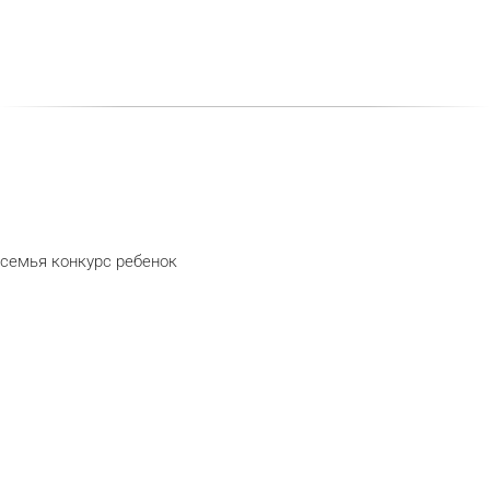
семья
конкурс
ребенок
telegram
odnoklassn