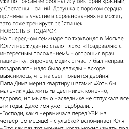
уже по поясам ее обогнали: у Виктории красный,
у Светланы – синий. Девушка с пороком сердца
принимать участие в соревнованиях не может,
зато тоже тренирует ребятишек.
НОВОСТЬ В ПОДАРОК
На очередном семинаре по тхэквондо в Москве
Юлии неожиданно стало плохо. «Поздравляю с
интересным положением!» – огорошил врач
пациентку. Впрочем, медик отчасти был неправ:
поздравлять надо было дважды – вскоре
выяснилось, что на свет появится двойня!
Папа Дима мерил квартиру шагами: «Хоть бы
мальчик!» Да, жить «в цветнике», конечно,
здорово, но мысль о наследнике не отпускала все
эти годы. Даже имя уже подобрали...
«Господи, как я нервничала перед УЗИ на
четвертом месяце! – с улыбкой вспоминает Юля.
– Это как раз тот момент, когда можно узнать пол