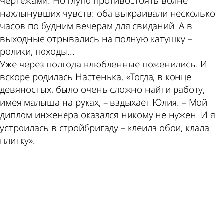
теме
Пензе
чертежами. Но глупо противостоять волне
нахлынувших чувств: оба выкраивали несколько
часов по будним вечерам для свиданий. А в
выходные отрывались на полную катушку –
ролики, походы...
Уже через полгода влюбленные поженились. И
вскоре родилась Настенька. «Тогда, в конце
девяностых, было очень сложно найти работу,
имея малыша на руках, – вздыхает Юлия. – Мой
диплом инженера оказался никому не нужен. И я
устроилась в стройбригаду – клеила обои, клала
плитку».
ad