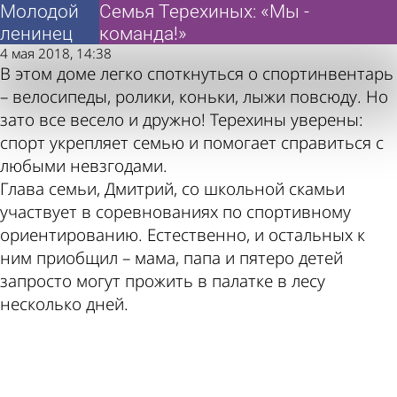
Молодой
Молодой
Семья Терехиных: «Мы -
Семья Терехиных: «Мы -
ленинец
ленинец
команда!»
команда!»
4 мая 2018, 14:38
Также
Погода
В этом доме легко споткнуться о спортинвентарь
– велосипеды, ролики, коньки, лыжи повсюду. Но
зато все весело и дружно! Терехины уверены:
спорт укрепляет семью и помогает справиться с
любыми невзгодами.
Глава семьи, Дмитрий, со школьной скамьи
пресса
и
участвует в соревнованиях по спортивному
ориентированию. Естественно, и остальных к
ним приобщил – мама, папа и пятеро детей
запросто могут прожить в палатке в лесу
несколько дней.