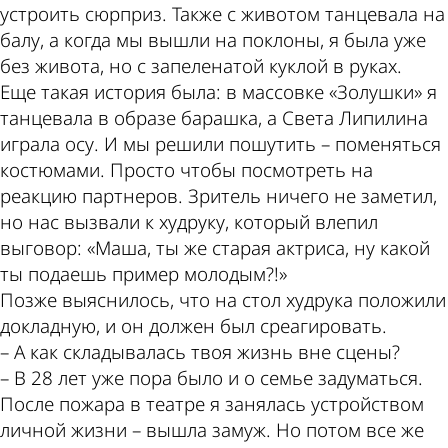
устроить сюрприз. Также с животом танцевала на
балу, а когда мы вышли на поклоны, я была уже
без живота, но с запеленатой куклой в руках.
Еще такая история была: в массовке «Золушки» я
танцевала в образе барашка, а Света Липилина
играла осу. И мы решили пошутить – поменяться
костюмами. Просто чтобы посмотреть на
реакцию партнеров. Зритель ничего не заметил,
но нас вызвали к худруку, который влепил
выговор: «Маша, ты же старая актриса, ну какой
ты подаешь пример молодым?!»
Позже выяснилось, что на стол худрука положили
докладную, и он должен был среагировать.
– А как складывалась твоя жизнь вне сцены?
– В 28 лет уже пора было и о семье задуматься.
После пожара в театре я занялась устройством
личной жизни – вышла замуж. Но потом все же