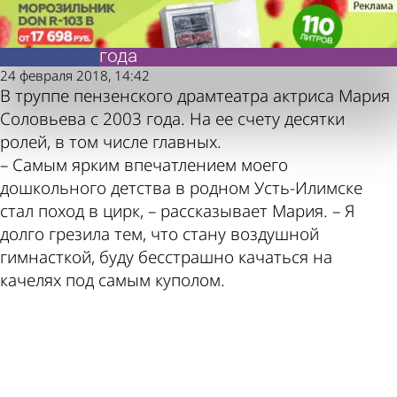
Молодой
Молодой
Дочь актрисы пензенского
Дочь актрисы пензенского
ленинец
ленинец
драмтеатра вышла на сцену в 4
драмтеатра вышла на сцену в 4
года
года
Также
Погода
24 февраля 2018, 14:42
В труппе пензенского драмтеатра актриса Мария
Соловьева с 2003 года. На ее счету десятки
ролей, в том числе главных.
– Самым ярким впечатлением моего
пресса
и курсы
дошкольного детства в родном Усть-Илимске
стал поход в цирк, – рассказывает Мария. – Я
долго грезила тем, что стану воздушной
гимнасткой, буду бесстрашно качаться на
качелях под самым куполом.
пишет
валют в
ad