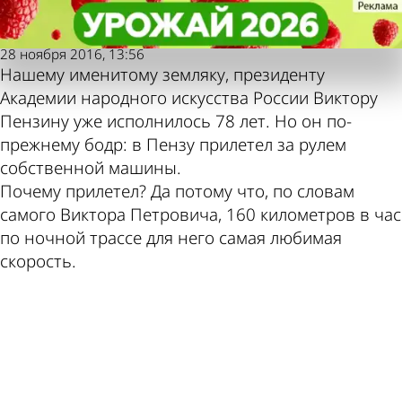
Молодой
Молодой
Виктор Пензин: «Современное
Виктор Пензин: «Современное
ленинец
ленинец
искусство отупляет молодежь»
искусство отупляет молодежь»
Также
Погода и
28 ноября 2016, 13:56
Нашему именитому земляку, президенту
Академии народного искусства России Виктору
пресса
курсы
Пензину уже исполнилось 78 лет. Но он по-
прежнему бодр: в Пензу прилетел за рулем
собственной машины.
Почему прилетел? Да потому что, по словам
пишет по
валют в
самого Виктора Петровича, 160 километров в час
по ночной трассе для него самая любимая
скорость.
этой теме
Пензе
ad