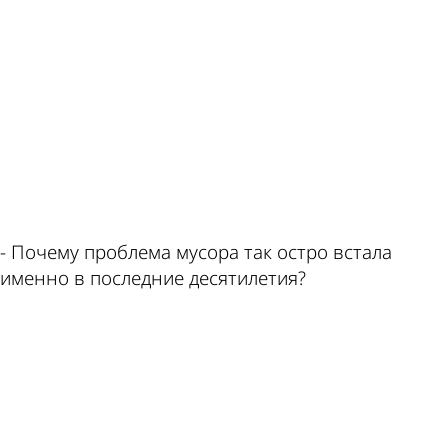
пишет
курсы
ad
по
валют
- Почему проблема мусора так остро встала
этой
в
именно в последние десятилетия?
ad