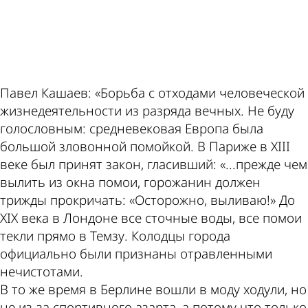
теме
Пензе
Павел Кашаев: «Борьба с отходами человеческой
жизнедеятельности из разряда вечных. Не буду
голословным: средневековая Европа была
большой зловонной помойкой. В Париже в XIII
веке был принят закон, гласивший: «...прежде чем
вылить из окна помои, горожанин должен
трижды прокричать: «Осторожно, выливаю!» До
XIX века в Лондоне все сточные воды, все помои
текли прямо в Темзу. Колодцы города
официально были признаны отравленными
нечистотами.
В то же время в Берлине вошли в моду ходули, но
не из-за спортивного азарта, а потому что только