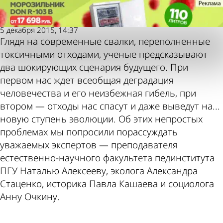
Молодой
Молодой
Не дай мусору убить себя!
Не дай мусору убить себя!
ленинец
ленинец
5 декабря 2015, 14:37
Также
Погод
Глядя на современные свалки, переполненные
токсичными отходами, ученые предсказывают
два шокирующих сценария будущего. При
первом нас ждет всеобщая деградация
человечества и его неизбежная гибель, при
втором — отходы нас спасут и даже выведут на...
новую ступень эволюции. Об этих непростых
пресса
и
проблемах мы попросили порассуждать
уважаемых экспертов — преподавателя
естественно-научного факультета пединститута
ПГУ Наталью Алексееву, эколога Александра
Стаценко, историка Павла Кашаева и социолога
Анну Очкину.