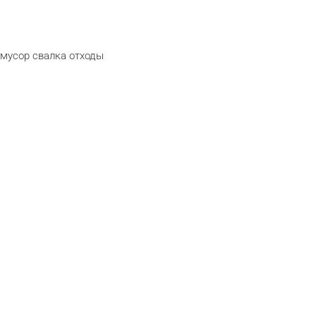
мусор
свалка
отходы
telegram
odnoklas