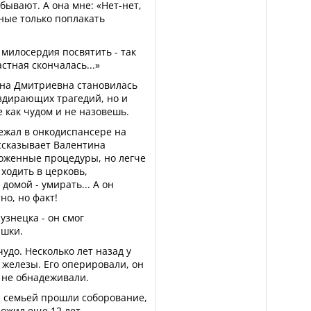
 бывают. А она мне: «Нет-нет,
дные только поплакать
милосердия посвятить - так
стная скончалась...»
ина Дмитриевна становилась
здирающих трагедий, но и
 как чудом и не назовешь.
ежал в онкодиспансере на
ассказывает Валентина
ложенные процедуры, но легче
ходить в церковь,
омой - умирать... А он
о, но факт!
узнецка - он смог
ишки.
удо. Несколько лет назад у
железы. Его оперировали, он
 не обнадеживали.
й семьей прошли соборование,
ожил еще 12 лет...