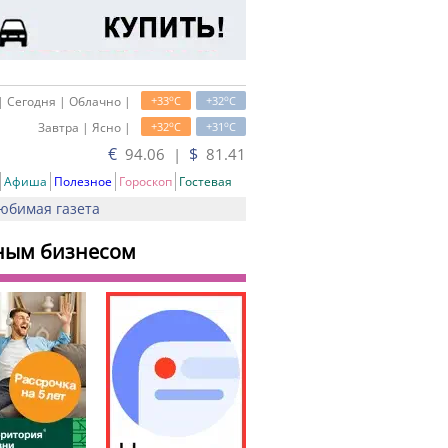
o
o
| Сегодня | Облачно |
+33
C
+32
C
o
o
Завтра | Ясно |
+32
C
+31
C
€
$
94.06 |
81.41
Афиша
Полезное
Гороскоп
Гостевая
юбимая газета
ьным бизнесом