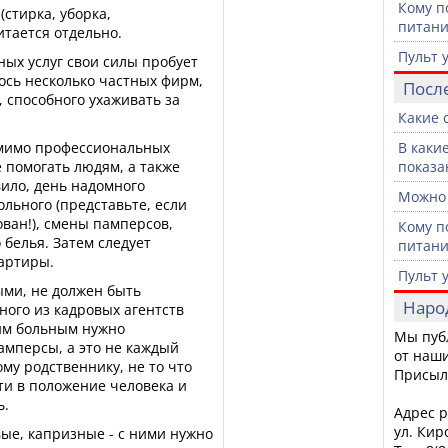
Кому п
(стирка, уборка,
питан
тается отдельно.
Пульт 
ных услуг свои силы пробует
ось несколько частных фирм,
Посл
, способного ухаживать за
Какие 
помимо профессиональных
В каки
 помогать людям, а также
показа
ило, день надомного
Можно 
ольного (представьте, если
ван!), смены памперсов,
Кому п
 белья. Затем следует
питан
вартиры.
Пульт 
ми, не должен быть
Наро
ного из кадровых агентств
им больным нужно
Мы пуб
амперсы, а это не каждый
от наши
му родственнику, не то что
Присыл
ти в положение человека и
ь.
Адрес р
ул. Кир
ые, капризные - с ними нужно