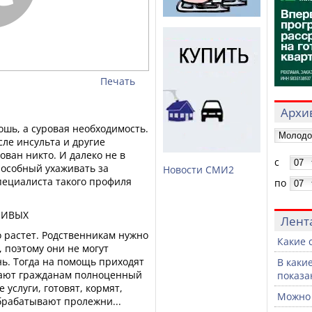
Печать
Архив
ошь, а суровая необходимость.
ле инсульта и другие
ован никто. И далеко не в
с
пособный ухаживать за
Новости СМИ2
пециалиста такого профиля
по
ЛИВЫХ
Лент
о растет. Родственникам нужно
Какие 
 поэтому они не могут
ь. Тогда на помощь приходят
В каки
вают гражданам полноценный
показа
 услуги, готовят, кормят,
Можно 
брабатывают пролежни...