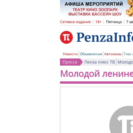
Сетевое издание
|
18+
|
Пятница
|
7 а
Новости
Объявления
Автохамы
Глас
Пресса
Пенза плюс ТВ
Молодо
Молодой ленин