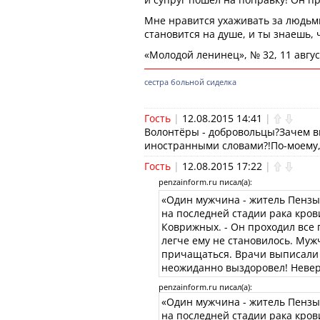
Мне нравится ухаживать за людьми.
становится на душе, и ты знаешь, 
«Молодой ленинец», № 32, 11 август
сестра
больной
сиделка
Гость
|
12.08.2015 14:41
|
Волонтёры - добровольцы?Зачем вы
иностранными словами?!По-моему,
Гость
|
12.08.2015 17:22
|
penzainform.ru писал(a):
«Один мужчина - житель Пензы
на последней стадии рака кров
Коврижных. - Он проходил все
легче ему не становилось. Муж
причащаться. Врачи выписали е
неожиданно выздоровел! Неверо
penzainform.ru писал(a):
«Один мужчина - житель Пензы
на последней стадии рака кров