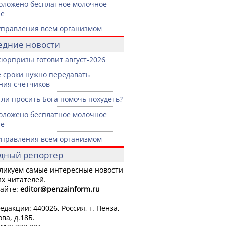
оложено бесплатное молочное
ие
управления всем организмом
едние новости
сюрпризы готовит август-2026
е сроки нужно передавать
ния счетчиков
ли просить Бога помочь похудеть?
оложено бесплатное молочное
ие
управления всем организмом
дный репортер
ликуем самые интересные новости
х читателей.
айте:
editor
@penzainform.ru
едакции: 440026, Россия, г. Пенза,
ова, д.18Б.