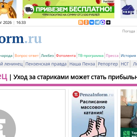
вг 2026
|
16:33
Погода 
 народа
Вопрос-ответ
Ликбез
Фотолента
ТВ-программа
Пресса
История
й ленинец
Пензенская правда
Наша Пенза
Репортер
НСГ
Л
ец
|
Уход за стариками может стать прибыл