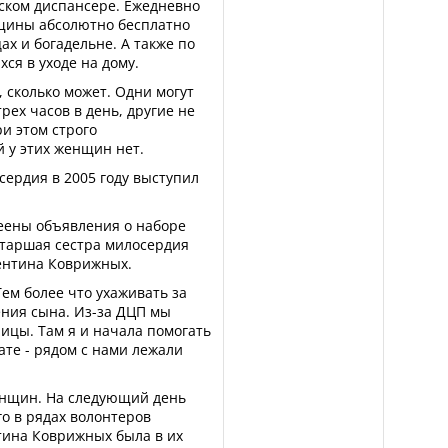
ском диспансере. Ежедневно
щины абсолютно бесплатно
х и богадельне. А также по
я в уходе на дому.
, сколько может. Одни могут
рех часов в день, другие не
ри этом строго
 у этих женщин нет.
сердия в 2005 году выступил
леены объявления о наборе
старшая сестра милосердия
лентина Коврижных.
Тем более что ухаживать за
ния сына. Из-за ДЦП мы
ицы. Там я и начала помогать
лате - рядом с нами лежали
енщин. На следующий день
го в рядах волонтеров
нтина Коврижных была в их