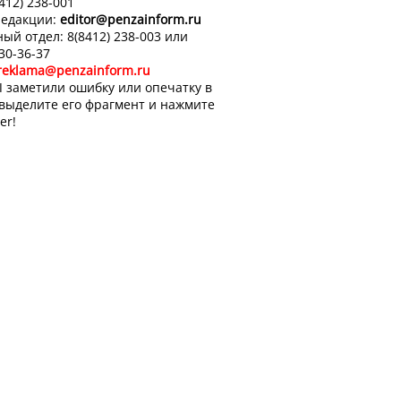
8412) 238-001
редакции:
editor
@penzainform.ru
ый отдел: 8(8412) 238-003 или
 30-36-37
reklama@penzainform.ru
 заметили ошибку или опечатку в
 выделите его фрагмент и нажмите
er!