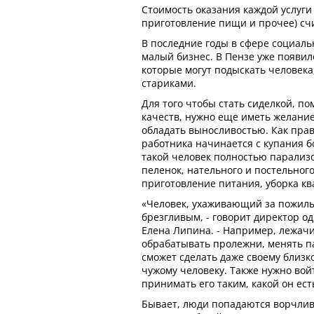
Стоимость оказания каждой услуги 
приготовление пищи и прочее) счи
В последние годы в сфере социаль
малый бизнес. В Пензе уже появил
которые могут подыскать человека
стариками.
Для того чтобы стать сиделкой, 
качеств, нужно еще иметь желание
обладать выносливостью. Как прав
работника начинается с купания б
такой человек полностью парализо
пеленок, нательного и постельного
приготовление питания, уборка к
«Человек, ухаживающий за пожилы
брезгливым, - говорит директор од
Елена Липина. - Например, лежач
обрабатывать пролежни, менять п
сможет сделать даже своему близко
чужому человеку. Также нужно вой
принимать его таким, какой он ест
Бывает, люди попадаются ворчлив