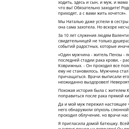
ходить, здесь и сын, и муж, и мама
что вы! Обязательно заходите! Ро
приходят, а с вами жить хочется».
Мы Наталью даже успели в сестры 
она сама захотела. Но вскоре несча
За 10 лет служения людям Валент
свидетельницей не только душера
событий радостных, которые иначе
«Один мужчина - житель Пензы - л
последней стадии рака крови, - р
Коврижных. - Он проходил все по
ему не становилось. Мужчина стал 
причащаться. Врачи выписали его д
неожиданно выздоровел! Невероятн
Похожая история была с жителем К
поправиться после рака прямой к
Да и мой муж пережил настоящее ч
него обнаружили опухоль слюнной 
проходил облучение, но врачи нас
Я пригласила домой батюшку. Все
и супруг пошел на поправку! Он пр