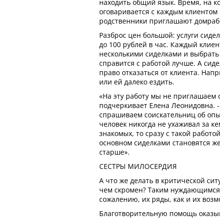
находить общий язык. Время, на к
оговаривается с каждым клиентом
родственники приглашают домраб
Разброс цен большой: услуги сидел
до 100 рублей в час. Каждый клие
несколькими сиделками и выбрать т
справится с работой лучше. А сиде
право отказаться от клиента. Напр
или ей далеко ездить.
«На эту работу мы не приглашаем 
подчеркивает Елена Леонидовна. 
спрашиваем соискательниц об опы
человек никогда не ухаживал за к
знакомых, то сразу с такой работо
основном сиделками становятся ж
старше».
СЕСТРЫ МИЛОСЕРДИЯ
А что же делать в критической си
чем скромен? Таким нуждающимся
сожалению, их ряды, как и их возм
Благотворительную помощь оказы