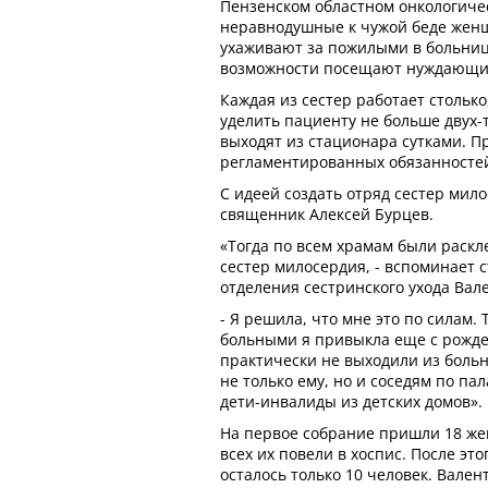
Пензенском областном онкологиче
неравнодушные к чужой беде жен
ухаживают за пожилыми в больница
возможности посещают нуждающихс
Каждая из сестер работает столько
уделить пациенту не больше двух-т
выходят из стационара сутками. П
регламентированных обязанностей
С идеей создать отряд сестер мило
священник Алексей Бурцев.
«Тогда по всем храмам были раск
сестер милосердия, - вспоминает 
отделения сестринского ухода Ва
- Я решила, что мне это по силам. 
больными я привыкла еще с рожде
практически не выходили из больн
не только ему, но и соседям по па
дети-инвалиды из детских домов».
На первое собрание пришли 18 ж
всех их повели в хоспис. После это
осталось только 10 человек. Вале