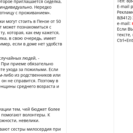
Тел: 8(
оторое приглашается сиделка,
E-mail 
 индивидуально. Нередко
Рекламн
отницу с проживанием».
8(8412)
ки могут стоить в Пензе от 50
e-mail:
нт может познакомиться с
Если ВЫ
у, которая, как ему кажется,
тексте,
лка, в свою очередь, имеет
Ctrl+Ent
имер, если в доме нет удобств
случайных людей, -
- При приеме обязательно
те ухода за пожилыми. Если
ем-либо из родственников или
й он не справится. Поэтому в
енщины среднего возраста и
туации тем, чей бюджет более
 помогают волонтеры. К
ожности, невелики.
вают сестры милосердия при