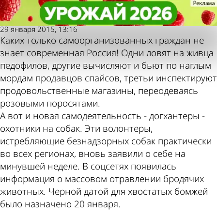
Молодой
Молодой
Обыкновенный садизм или
Обыкновенный садизм или
ленинец
ленинец
забота о людях?
забота о людях?
29 января 2015, 13:16
Также
Погода
Каких только самоорганизованных граждан не
знает современная Россия! Одни ловят на живца
педофилов, другие вычисляют и бьют по наглым
мордам продавцов спайсов, третьи инспектируют
продовольственные магазины, переодеваясь
пресса
и курсы
розовыми поросятами.
А вот и новая самодеятельность - догхантеры -
охотники на собак. Эти волонтеры,
истребляющие безнадзорных собак практически
во всех регионах, вновь заявили о себе на
пишет
валют в
минувшей неделе. В соцсетях появилась
информация о массовом отравлении бродячих
животных. Черной датой для хвостатых бомжей
было назначено 20 января.