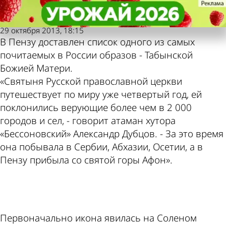
Молодой
Молодой
Чудотворная икона в Пензе
Чудотворная икона в Пензе
Также пресса пишет
Погода и курсы
ленинец
ленинец
29 октября 2013, 18:15
В Пензу доставлен список одного из самых
по этой теме
валют в Пензе
почитаемых в России образов - Табынской
Божией Матери.
«Святыня Русской православной церкви
путешествует по миру уже четвертый год, ей
поклонились верующие более чем в 2 000
городов и сел, - говорит атаман хутора
«Бессоновский» Александр Дубцов. - За это время
она побывала в Сербии, Абхазии, Осетии, а в
Пензу прибыла со святой горы Афон».
ad
Первоначально икона явилась на Соленом