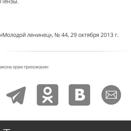
Пензы.
ad
«Молодой ленинец», № 44, 29 октября 2013 г.
икона
храм
прихожанин
telegram
odnoklassniki
vkontakte
email