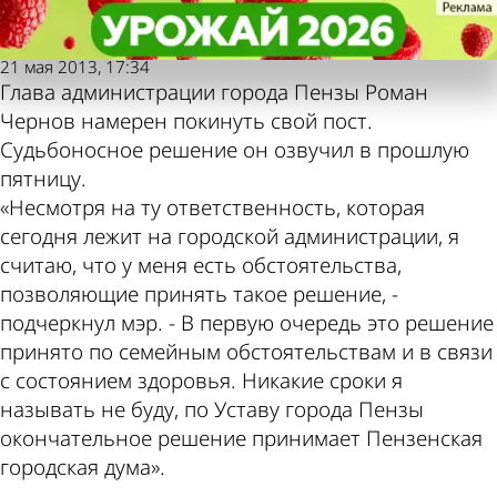
Молодой
Молодой
Роман Чернов подал заявление
Роман Чернов подал заявление
ленинец
ленинец
Также пресса
Погода и курсы
21 мая 2013, 17:34
Глава администрации города Пензы Роман
пишет по этой
валют в Пензе
Чернов намерен покинуть свой пост.
Судьбоносное решение он озвучил в прошлую
пятницу.
теме
«Несмотря на ту ответственность, которая
сегодня лежит на городской администрации, я
считаю, что у меня есть обстоятельства,
позволяющие принять такое решение, -
подчеркнул мэр. - В первую очередь это решение
принято по семейным обстоятельствам и в связи
с состоянием здоровья. Никакие сроки я
называть не буду, по Уставу города Пензы
окончательное решение принимает Пензенская
городская дума».