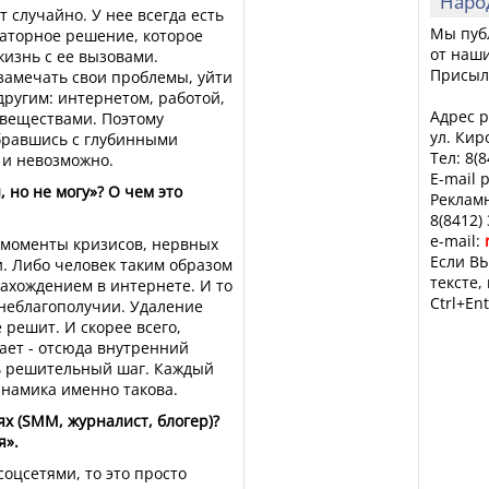
Наро
т случайно. У нее всегда есть
Мы пуб
саторное решение, которое
от наши
изнь с ее вызовами.
Присыл
замечать свои проблемы, уйти
другим: интернетом, работой,
Адрес р
веществами. Поэтому
ул. Кир
обравшись с глубинными
Тел: 8(
 и невозможно.
E-mail 
, но не могу»? О чем это
Рекламн
8(8412)
e-mail:
в моменты кризисов, нервных
Если ВЫ
. Либо человек таким образом
тексте,
ахождением в интернете. И то
Ctrl+Ent
 неблагополучии. Удаление
 решит. И скорее всего,
ает - отсюда внутренний
ь решительный шаг. Каждый
инамика именно такова.
ях (SMM, журналист, блогер)?
я».
соцсетями, то это просто