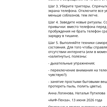
Шаг 3. Уберите триггеры. Спрячьте
экрана телефона. Отключите все у
меньше соблазнов, тем легче.
Шаг 4. Заведите новые ритуалы. 
привычки: вместо телефона перед 
пробуждения не брать телефон сра
зарядку в тишине.
Шаг 5. Выполняйте техники самор
состояния. Для того чтобы справля
отсутствии интернета (или в момен
«залипнуть»), полезны:
- дыхательные упражнения;
- переключение внимания на теле
чувствую?);
- занятие простыми бытовыми вещ
протереть пыль, полить цветы).
Анна Логинова, Наталья Путилова
«АиФ-Пенза», 13 июня 2026 года
Оригинал и другие интересные ст