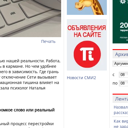
Печать
Архив
ью нашей реальности. Работа,
ь в кармане. Но чем удобнее
него в зависимость. Где грань
с
у отключение Сети вызывает
Новости СМИ2
рмационная тишина влияет на
по
азала психолог Наталья
Лент
Назвал
громкое слово или реальный
расска
Как вир
льный процесс перестройки
не зар