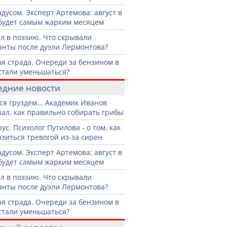
адусом. Эксперт Артемова: август в
будет самым жарким месяцем
л в поэзию. Что скрывали
анты после дуэли Лермонтова?
я страда. Очереди за бензином в
стали уменьшаться?
едние новости
ся груздем... Академик Иванов
зал, как правильно собирать грибы
ус. Психолог Путилова - о том, как
азиться тревогой из-за сирен
адусом. Эксперт Артемова: август в
будет самым жарким месяцем
л в поэзию. Что скрывали
анты после дуэли Лермонтова?
я страда. Очереди за бензином в
стали уменьшаться?