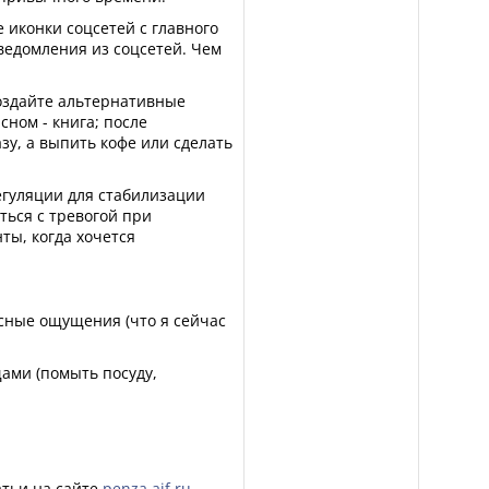
 иконки соцсетей с главного
ведомления из соцсетей. Чем
Создайте альтернативные
сном - книга; после
зу, а выпить кофе или сделать
егуляции для стабилизации
ться с тревогой при
ты, когда хочется
сные ощущения (что я сейчас
ами (помыть посуду,
атьи на сайте
penza.aif.ru
.