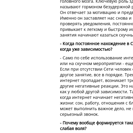
головного мозга. Ключевую роль з
называют гормоном безудержной ра
Он отвечает за мотивацию и пред
Именно он заставляет нас снова и
проверять уведомления, постоянно
привыкает к легкому и быстрому и
занятия начинают казаться скучн
- Когда постоянное нахождение в 
когда уже зависимостью?
- Само по себе использование инте
или на скучном мероприятии - еще
Если при отсутствии Сети человек
другое занятие, все в порядке. Тр
интернет пропадает, возникает тр
другие негативные реакции. Это 
как у любой другой зависимости. Т
когда интернет начинает негативн
жизни: сон, работу, отношения с б
может выполнить важное дело, не п
серьезный звонок.
- Почему вообще формируется така
слабая воля?