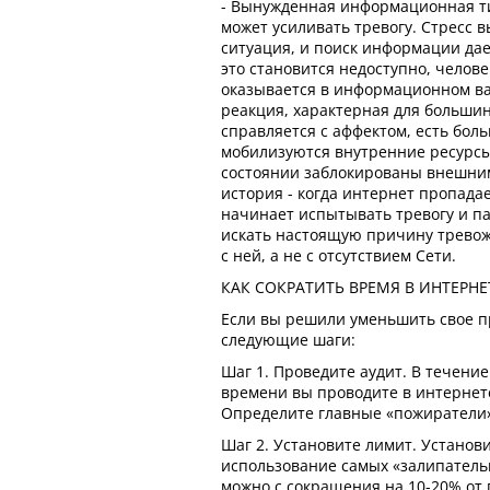
- Вынужденная информационная т
может усиливать тревогу. Стресс 
ситуация, и поиск информации да
это становится недоступно, челове
оказывается в информационном ва
реакция, характерная для большин
справляется с аффектом, есть боль
мобилизуются внутренние ресурсы
состоянии заблокированы внешним
история - когда интернет пропада
начинает испытывать тревогу и па
искать настоящую причину тревож
с ней, а не с отсутствием Сети.
КАК СОКРАТИТЬ ВРЕМЯ В ИНТЕРНЕ
Если вы решили уменьшить свое пр
следующие шаги:
Шаг 1. Проведите аудит. В течение
времени вы проводите в интернете
Определите главные «пожиратели
Шаг 2. Установите лимит. Установ
использование самых «залипатель
можно с сокращения на 10-20% от