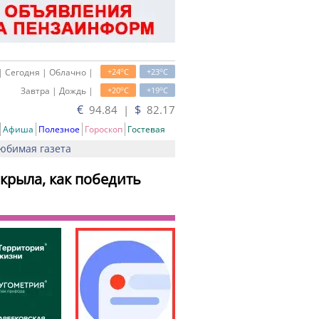
o
o
| Сегодня | Облачно |
+24
C
+23
C
o
o
Завтра | Дождь |
+20
C
+19
C
€
$
94.84 |
82.17
Афиша
Полезное
Гороскоп
Гостевая
юбимая газета
крыла, как победить