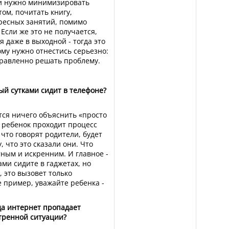
 и нужно минимизировать
том, почитать книгу,
ересных занятий, помимо
 Если же это не получается,
 даже в выходной - тогда это
ому нужно отнестись серьезно:
правленно решать проблему.
рый сутками сидит в телефоне?
ится ничего объяснить «просто
и: ребенок проходит процесс
 что говорят родители, будет
 что это сказали они. Что
тным и искренним. И главное -
ами сидите в гаджетах, но
 это вызовет только
 пример, уважайте ребенка -
гда интернет пропадает
стренной ситуации?