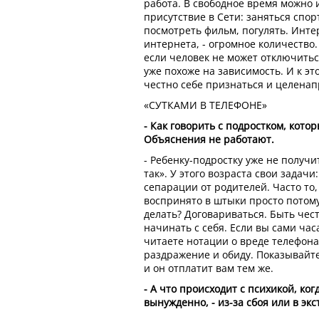
работа. В свободное время можно
присутствие в Сети: заняться спор
посмотреть фильм, погулять. Инт
интернета, - огромное количество.
если человек не может отключиться
уже похоже на зависимость. И к эт
честно себе признаться и целена
«СУТКАМИ В ТЕЛЕФОНЕ»
- Как говорить с подростком, кото
Объяснения не работают.
- Ребенку-подростку уже не получ
так». У этого возраста свои задач
сепарации от родителей. Часто то,
воспринято в штыки просто потому,
делать? Договариваться. Быть чес
начинать с себя. Если вы сами час
читаете нотации о вреде телефона,
раздражение и обиду. Показывайте
и он отплатит вам тем же.
- А что происходит с психикой, ко
вынужденно, - из-за сбоя или в эк