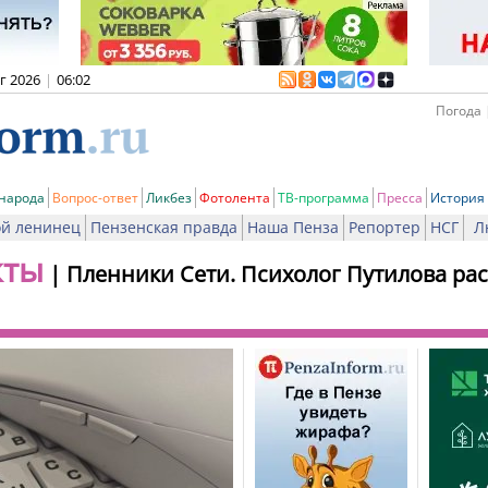
вг 2026
|
06:02
Погода 
 народа
Вопрос-ответ
Ликбез
Фотолента
ТВ-программа
Пресса
История
й ленинец
Пензенская правда
Наша Пенза
Репортер
НСГ
Л
кты
|
Пленники Сети. Психолог Путилова рас