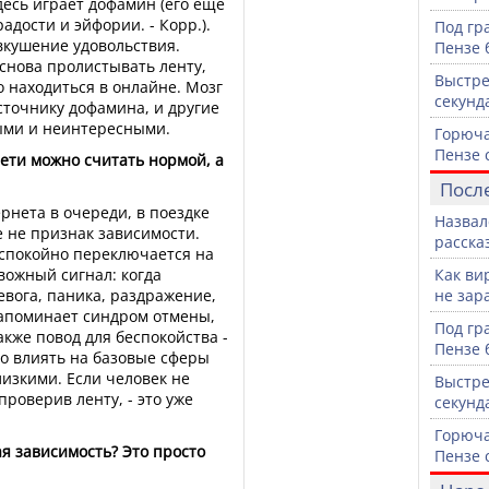
десь играет дофамин (его еще
дости и эйфории. - Корр.).
Под гр
вкушение удовольствия.
Пензе 
 снова пролистывать ленту,
Выстре
 находиться в онлайне. Мозг
секунд
сточнику дофамина, и другие
ыми и неинтересными.
Горюча
Пензе 
Сети можно считать нормой, а
Посл
рнета в очереди, в поездке
Назвал
 не признак зависимости.
расска
 спокойно переключается на
евожный сигнал: когда
Как вир
евога, паника, раздражение,
не зар
напоминает синдром отмены,
Под гр
акже повод для беспокойства -
Пензе 
о влиять на базовые сферы
лизкими. Если человек не
Выстре
роверив ленту, - это уже
секунд
Горюча
я зависимость? Это просто
Пензе 