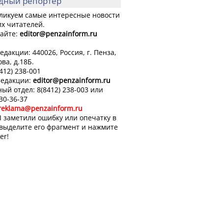
дный репортер
ликуем самые интересные новости
х читателей.
айте:
editor
@penzainform.ru
едакции: 440026, Россия, г. Пенза,
ова, д.18Б.
8412) 238-001
редакции:
editor
@penzainform.ru
ый отдел: 8(8412) 238-003 или
 30-36-37
reklama@penzainform.ru
 заметили ошибку или опечатку в
 выделите его фрагмент и нажмите
er!