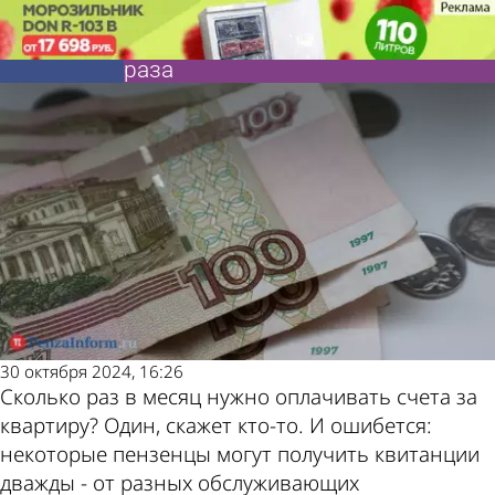
Аргументы
Аргументы
Поставили на счетчик. Пензенцев
Поставили на счетчик. Пензенцев
и факты
и факты
просят заплатить за квартиру два
просят заплатить за квартиру два
раза
раза
Также
Погода
пресса
и
30 октября 2024, 16:26
пишет
курсы
Сколько раз в месяц нужно оплачивать счета за
квартиру? Один, скажет кто-то. И ошибется:
некоторые пензенцы могут получить квитанции
дважды - от разных обслуживающих