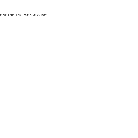
квитанция
жкх
жилье
telegram
odnoklassniki