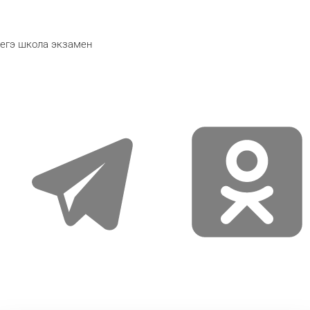
егэ
школа
экзамен
telegram
odnoklassniki