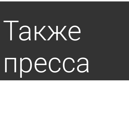
Также
пресса
пишет по
этой теме