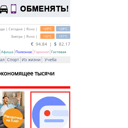
o
o
да | Сегодня | Ясно |
+29
C
+28
C
o
o
Завтра | Ясно |
+32
C
+31
C
€
$
94.84 |
82.17
Афиша
Полезное
Гороскоп
Гостевая
ал
Спорт
Из жизни
Учеба
 экономящее тысячи
ть