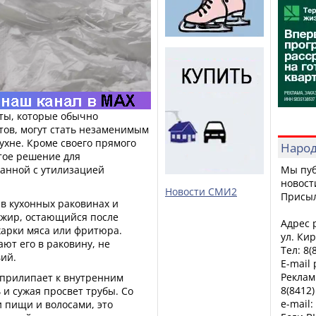
ты, которые обычно
тов, могут стать незаменимым
ухне. Кроме своего прямого
Народ
тое решение для
анной с утилизацией
Мы пуб
новост
Новости СМИ2
Присы
в кухонных раковинах и
 жир, остающийся после
Адрес р
арки мяса или фритюра.
ул. Кир
ют его в раковину, не
Тел: 8(
ий.
E-mail
Реклам
 прилипает к внутренним
8(8412)
 и сужая просвет трубы. Со
e-mail:
 пищи и волосами, это