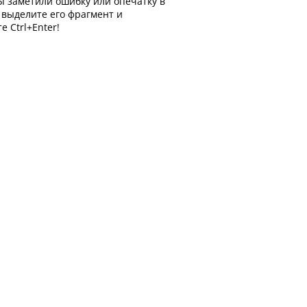
Ы заметили ошибку или опечатку в
, выделите его фрагмент и
е Ctrl+Enter!