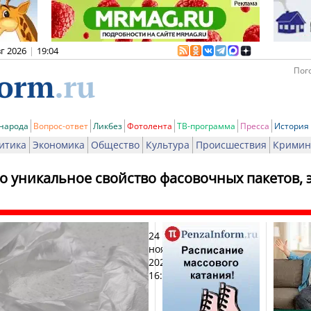
вг 2026
|
19:04
Пого
 народа
Вопрос-ответ
Ликбез
Фотолента
ТВ-программа
Пресса
История
итика
Экономика
Общество
Культура
Происшествия
Кримин
о уникальное свойство фасовочных пакетов,
24
Печа
ноября
2025,
16:35