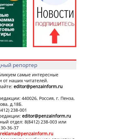
ный репортер
ликуем самые интересные
и от наших читателей.
лайте:
editor
@penzainform.ru
едакции: 440026, Россия, г. Пенза,
ова, д.18Б.
8412) 238-001
 редакции:
editor
@penzainform.ru
ный отдел: 8(8412) 238-003 или
 30-36-37
reklama@penzainform.ru