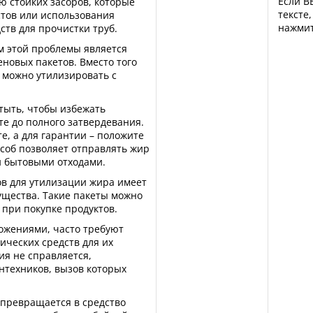
Если В
ю стойких засоров, которые
тексте
тов или использования
нажмит
тв для прочистки труб.
 этой проблемы является
новых пакетов. Вместо того
о можно утилизировать с
стыть, чтобы избежать
те до полного затвердевания.
те, а для гарантии – положите
особ позволяет отправлять жир
и бытовыми отходами.
в для утилизации жира имеет
щества. Такие пакеты можно
 при покупке продуктов.
ожениями, часто требуют
ических средств для их
ия не справляется,
антехников, вызов которых
 превращается в средство