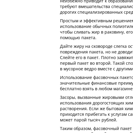
неизбежно приводит к образовани
требуют вмешательства специалис
дорогих специализированных средс
Простым и эффективным решением
использование обычных полиэтиле
чтобы сливать жир в раковину, ег
помощью пакета.
Дайте жиру на сковороде слегка о
повреждения пакета, но не доводи
Слейте его в пакет. Плотно завяжи
первый пакет во второй. Такой сп
в мусорное ведро вместе с другим
Использование фасовочных пакето
значительные финансовые преиму
бесплатно взять в любом магазине
Засоры, вызванные жировыми отл
использования дорогостоящих хим
растворения. Если же бытовая хим
приходится прибегать к услугам с
может парой тысяч рублей.
Таким образом, фасовочный пакет