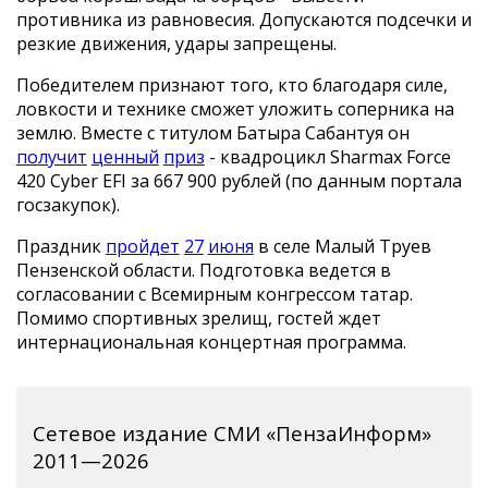
противника из равновесия. Допускаются подсечки и
резкие движения, удары запрещены.
Победителем признают того, кто благодаря силе,
ловкости и технике сможет уложить соперника на
землю. Вместе с титулом Батыра Сабантуя он
получит
ценный
приз
- квадроцикл Sharmax Force
420 Cyber EFI за 667 900 рублей (по данным портала
госзакупок).
Праздник
пройдет
27
июня
в селе Малый Труев
Пензенской области. Подготовка ведется в
согласовании с Всемирным конгрессом татар.
Помимо спортивных зрелищ, гостей ждет
интернациональная концертная программа.
Сетевое издание СМИ «ПензаИнформ»
2011—2026