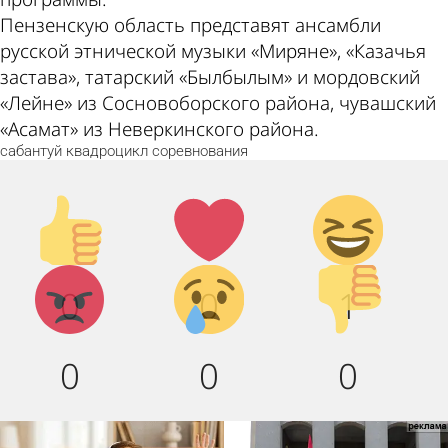
Пензенскую область представят ансамбли
русской этнической музыки «Миряне», «Казачья
застава», татарский «Былбылым» и мордовский
«Лейне» из Сосновоборского района, чувашский
«Асамат» из Неверкинского района.
сабантуй
квадроцикл
соревнования
Палец
Лайк!
Дикий
вверх!
смех!
Агрессия!
Грусть :
Палец
0
0
1
(
вниз!
0
0
0