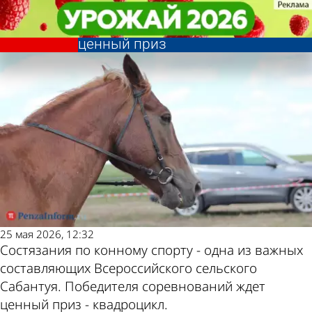
Общество
Общество
Победителя состязаний по
Победителя состязаний по
Другие новости по
Погода и курсы
конному спорту на Сабантуе ждет
конному спорту на Сабантуе ждет
ценный приз
ценный приз
теме
валют в Пензе
25 мая 2026, 12:32
Состязания по конному спорту - одна из важных
составляющих Всероссийского сельского
Сабантуя. Победителя соревнований ждет
ценный приз - квадроцикл.