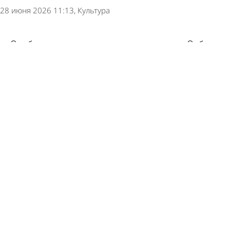
28 июня 2026 11:13
Культура
Опубликован список запрещенных на Сабантуе
предметов
25 июня 2026 15:08
Общество
В Пензенской области готовятся к финалу
спартакиады учащихся
24 июня 2026 18:53
Спорт
На XVI Всероссийском сельском Сабантуе
будет бесплатный Wi-Fi
24 июня 2026 10:06
Культура