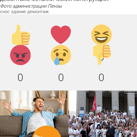
фото администрации Пензы
снос
здание
демонтаж
Палец
Лайк!
Дикий
вверх!
смех!
Агрессия!
Грусть
Палец
0
0
0
:(
вниз!
0
0
0