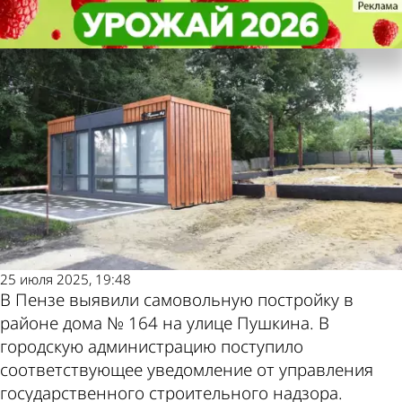
Общество
Общество
В Пензе снесут самовольную
В Пензе снесут самовольную
Другие новости по
Погода и курсы
постройку на улице Пушкина
постройку на улице Пушкина
теме
валют в Пензе
25 июля 2025, 19:48
В Пензе выявили самовольную постройку в
районе дома № 164 на улице Пушкина. В
городскую администрацию поступило
соответствующее уведомление от управления
государственного строительного надзора.