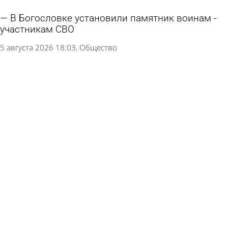
В Богословке установили памятник воинам -
участникам СВО
5 августа 2026 18:03
Общество
Многодетным из отдаленных сел вручат
комплекты спутникового ТВ
5 августа 2026 17:32
Общество
Путин подписал закон о бесплатном ЭКО для
вдов участников СВО
5 августа 2026 11:09
В стране и мире
Пять человек стали жертвами налета