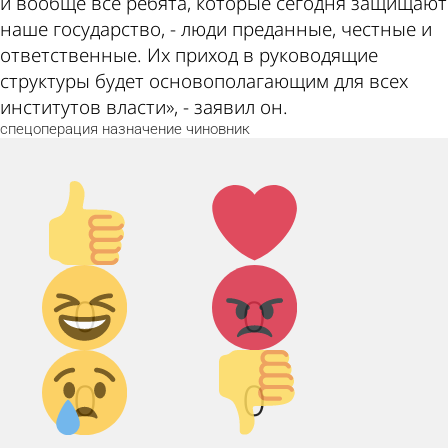
и вообще все ребята, которые сегодня защищают
наше государство, - люди преданные, честные и
ответственные. Их приход в руководящие
структуры будет основополагающим для всех
институтов власти», - заявил он.
спецоперация
назначение
чиновник
Палец
Лайк!
вверх!
Дикий
Агрессия!
0
0
смех!
Грусть :(
Палец
0
0
вниз!