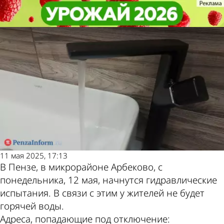
Общество
Общество
В Арбекове на 2 недели отключат
В Арбекове на 2 недели отключат
Другие новости
Погода и курсы
горячую воду
горячую воду
по теме
валют в Пензе
11 мая 2025, 17:13
В Пензе, в микрорайоне Арбеково, с
понедельника, 12 мая, начнутся гидравлические
испытания. В связи с этим у жителей не будет
горячей воды.
Адреса, попадающие под отключение: