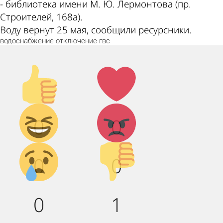
- библиотека имени М. Ю. Лермонтова (пр.
Строителей, 168а).
Воду вернут 25 мая, сообщили ресурсники.
водоснабжение
отключение
гвс
Палец
Лайк!
вверх!
Дикий
Агрессия!
0
0
смех!
Грусть :(
Палец
0
0
вниз!
0
1