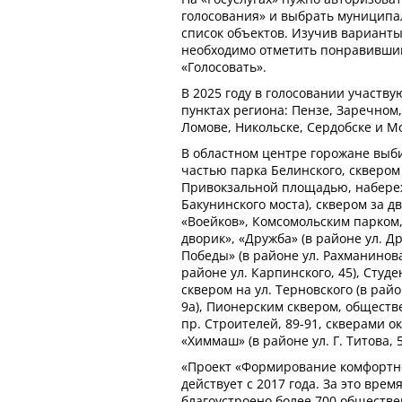
голосования» и выбрать муниципа
список объектов. Изучив вариант
необходимо отметить понравивший
«Голосовать».
В 2025 году в голосовании участв
пунктах региона: Пензе, Заречном
Ломове, Никольске, Сердобске и М
В областном центре горожане вы
частью парка Белинского, сквером
Привокзальной площадью, набереж
Бакунинского моста), сквером за 
«Воейков», Комсомольским парком
дворик», «Дружба» (в районе ул. Дру
Победы» (в районе ул. Рахманинова
районе ул. Карпинского, 45), Студе
сквером на ул. Терновского (в рай
9а), Пионерским сквером, общест
пр. Строителей, 89-91, скверами о
«Химмаш» (в районе ул. Г. Титова, 5
«Проект «Формирование комфортн
действует с 2017 года. За это вре
благоустроено более 700 обществ