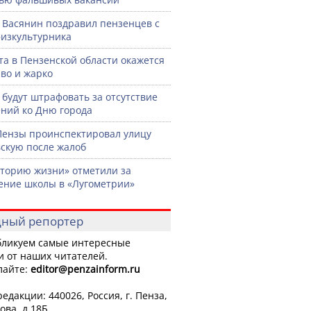
 Васянин поздравил пензенцев с
изкультурника
ста в Пензенской области окажется
во и жарко
 будут штрафовать за отсутствие
ний ко Дню города
Пензы проинспектировал улицу
скую после жалоб
торию жизни» отметили за
ение школы в «Лугометрии»
ный репортер
ликуем самые интересные
и от наших читателей.
лайте:
editor
@penzainform.ru
едакции: 440026, Россия, г. Пенза,
ова, д.18Б.