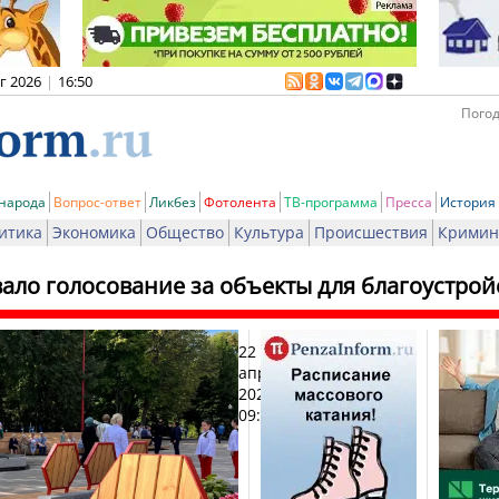
вг 2026
|
16:50
Погод
 народа
Вопрос-ответ
Ликбез
Фотолента
ТВ-программа
Пресса
История
итика
Экономика
Общество
Культура
Происшествия
Кримин
ало голосование за объекты для благоустрой
22
Печа
апреля
2025,
09:55