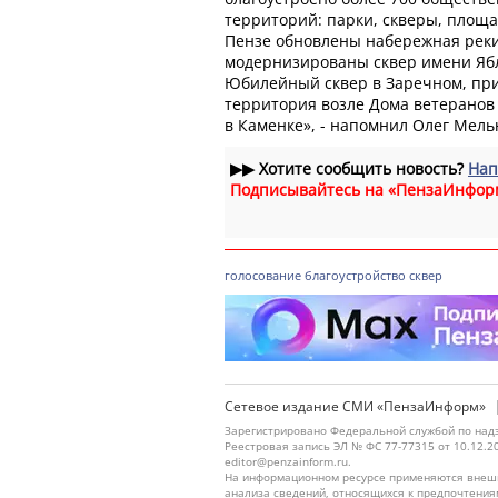
территорий: парки, скверы, площа
Пензе обновлены набережная реки
модернизированы сквер имени Ябл
Юбилейный сквер в Заречном, пр
территория возле Дома ветеранов
в Каменке», - напомнил Олег Мель
▶▶
Хотите сообщить новость?
Нап
Подписывайтесь на «ПензаИнфор
голосование
благоустройство
сквер
Сетевое издание СМИ «ПензаИнформ»
Зарегистрировано Федеральной службой по надз
Реестровая запись ЭЛ № ФС 77-77315 от 10.12.2
editor@penzainform.ru.
На информационном ресурсе применяются внешн
анализа сведений, относящихся к предпочтения