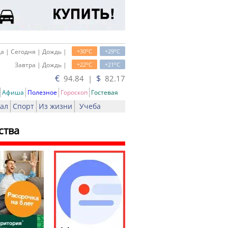
o
o
а | Сегодня | Дождь |
+30
C
+29
C
o
o
Завтра | Дождь |
+22
C
+21
C
€
$
94.84 |
82.17
Афиша
Полезное
Гороскоп
Гостевая
ал
Спорт
Из жизни
Учеба
ства
ть