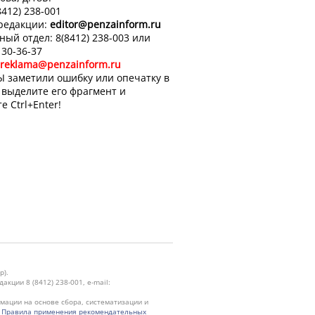
8412) 238-001
 редакции:
editor
@penzainform.ru
ный отдел: 8(8412) 238-003 или
 30-36-37
reklama@penzainform.ru
Ы заметили ошибку или опечатку в
, выделите его фрагмент и
е Ctrl+Enter!
р).
кции 8 (8412) 238-001, e-mail:
ации на основе сбора, систематизации и
.
Правила применения рекомендательных