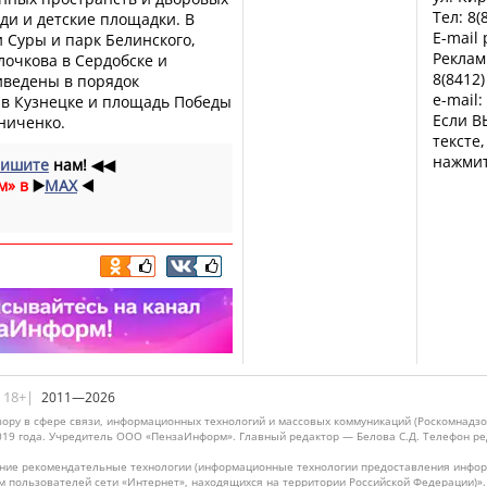
Тел: 8(
ди и детские площадки. В
E-mail
 Суры и парк Белинского,
Реклам
очкова в Сердобске и
8(8412)
иведены в порядок
e-mail:
 в Кузнецке и площадь Победы
Если В
ниченко.
тексте
нажмит
ишите
нам!
◀◀
м» в
▶️
MAX
◀️
|18+|
2011—2026
ору в сфере связи, информационных технологий и массовых коммуникаций (Роскомнадзо
019 года. Учредитель ООО «ПензаИнформ». Главный редактор — Белова С.Д. Телефон реда
ие рекомендательные технологии (информационные технологии предоставления информ
м пользователей сети «Интернет», находящихся на территории Российской Федерации)»