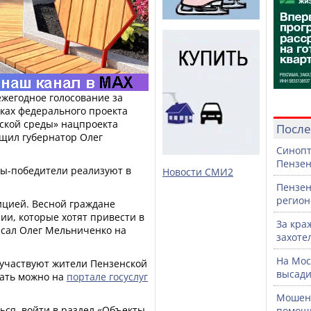
ежегодное голосование за
ках федерального проекта
ской среды» нацпроекта
После
бщил губернатор Олег
Синопт
Пензен
ты-победители реализуют в
Новости СМИ2
Пензен
регион
ицией. Весной граждане
и, которые хотят привести в
За кра
исал Олег Мельниченко на
захоте
На Мос
 участвуют жители Пензенской
высади
вать можно на
портале госуслуг
Мошенн
ться, войти в раздел «Объекты
помощ