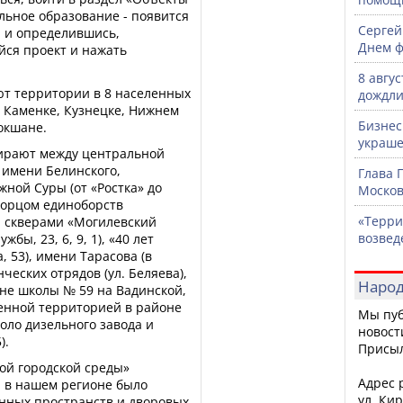
льное образование - появится
Сергей
ы и определившись,
Днем ф
ся проект и нажать
8 авгу
уют территории в 8 населенных
дождли
, Каменке, Кузнецке, Нижнем
Бизнес
окшане.
украше
бирают между центральной
 имени Белинского,
Глава 
ной Суры (от «Ростка» до
Москов
дворцом единоборств
«Терри
, скверами «Могилевский
возвед
жбы, 23, 6, 9, 1), «40 лет
, 53), имени Тарасова (в
нческих отрядов (ул. Беляева),
Народ
оне школы № 59 на Вадинской,
венной территорией в районе
Мы пуб
коло дизельного завода и
новост
).
Присы
ой городской среды»
Адрес р
мя в нашем регионе было
ул. Кир
енных пространств и дворовых