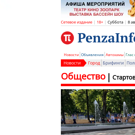
Сетевое издание
|
18+
|
Суббота
|
8 а
Новости
Объявления
Автохамы
Глас
Новости
Город
Брифинги
Пол
Общество
Стартов