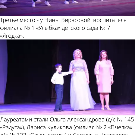
Третье место - у Нины Вирясовой, воспитателя
филиала № 1 «Улыбка» детского сада № 7
«Ягодка».
Лауреатами стали Ольга Александрова (д/с № 145
«Радуга»), Лариса Куликова (филиал № 2 «Пчелка»
д/с № 123 «Семицветик») и Светлана Недогарок