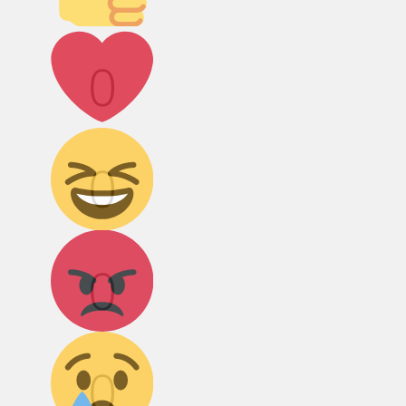
Лайк!
0
Дикий смех!
0
Агрессия!
0
Грусть :(
0