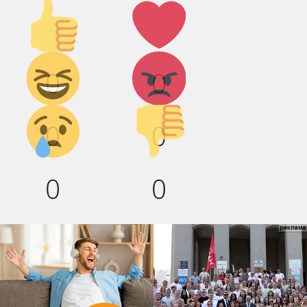
Палец
Лайк!
вверх!
Дикий
Агрессия!
0
0
смех!
Грусть :(
Палец
0
0
вниз!
0
0