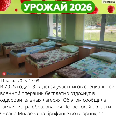
Общество
Общество
Дети участников СВО бесплатно
Дети участников СВО бесплатно
Другие новости
Погода и курсы
поедут в лагеря
поедут в лагеря
по теме
валют в Пензе
11 марта 2025, 17:08
В 2025 году 1 317 детей участников специальной
военной операции бесплатно отдохнут в
оздоровительных лагерях. Об этом сообщила
замминистра образования Пензенской области
Оксана Милаева на брифинге во вторник, 11