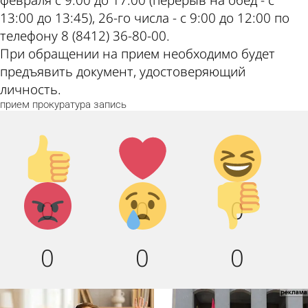
февраля с 9:00 до 17:00 (перерыв на обед - с
13:00 до 13:45), 26-го числа - с 9:00 до 12:00 по
телефону 8 (8412) 36-80-00.
При обращении на прием необходимо будет
предъявить документ, удостоверяющий
личность.
прием
прокуратура
запись
Палец
Лайк!
Дикий
вверх!
смех!
Агрессия!
Грусть :
Палец
0
0
0
(
вниз!
0
0
0