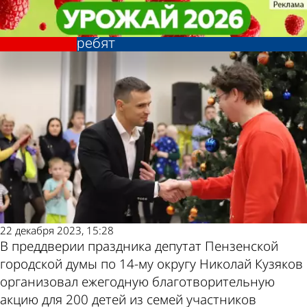
Общество
Общество
Николай Кузяков устроил
Николай Кузяков устроил
праздник для 200 пензенских
праздник для 200 пензенских
Другие новости
Погода и курсы
ребят
ребят
по теме
валют в Пензе
22 декабря 2023, 15:28
В преддверии праздника депутат Пензенской
городской думы по 14-му округу Николай Кузяков
организовал ежегодную благотворительную
акцию для 200 детей из семей участников