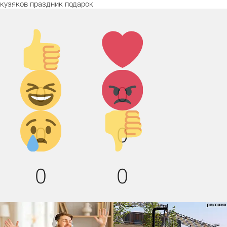
кузяков
праздник
подарок
Палец
Лайк!
вверх!
Дикий
Агрессия!
0
0
смех!
Грусть :(
Палец
0
0
вниз!
0
0