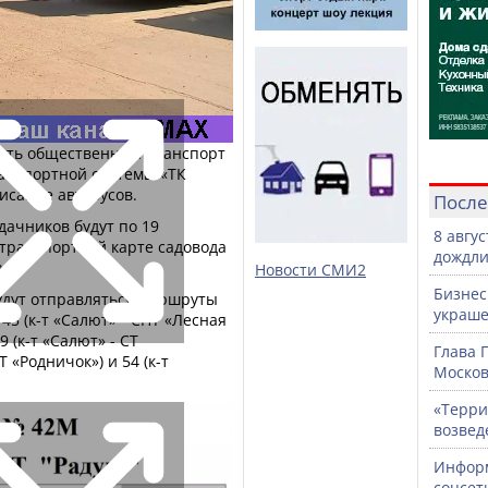
тать общественный транспорт
ранспортной системы «ТК
исание автобусов.
После
дачников будут по 19
8 авгу
 транспортной карте садовода
дождли
.
Новости СМИ2
Бизнес
удут отправляться маршруты
украше
 45 (к-т «Салют» - СНТ «Лесная
9 (к-т «Салют» - СТ
Глава 
Т «Родничок») и 54 (к-т
Москов
«Терри
возвед
Информ
соцсет