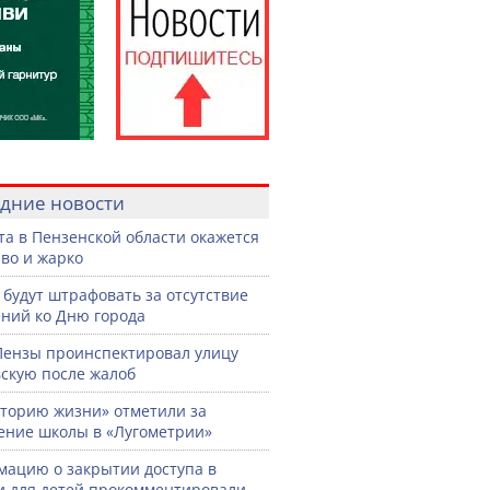
дние новости
ста в Пензенской области окажется
во и жарко
 будут штрафовать за отсутствие
ний ко Дню города
Пензы проинспектировал улицу
скую после жалоб
торию жизни» отметили за
ение школы в «Лугометрии»
ацию о закрытии доступа в
и для детей прокомментировали