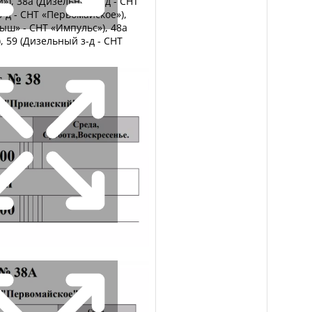
»), 38а (Дизельный з-д - СНТ
-д - СНТ «Первомайское»),
ыш» - СНТ «Импульс»), 48а
, 59 (Дизельный з-д - СНТ