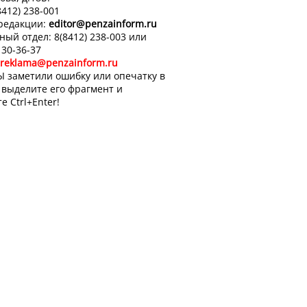
8412) 238-001
 редакции:
editor
@penzainform.ru
ный отдел: 8(8412) 238-003 или
 30-36-37
reklama@penzainform.ru
Ы заметили ошибку или опечатку в
, выделите его фрагмент и
е Ctrl+Enter!