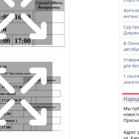
Жителе
интен
Суд пр
Дзержи
В Пенз
автобу
Утверж
для бе
1 сент
алкого
Народ
Мы пуб
новост
Присы
Адрес р
ул. Кир