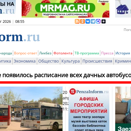
вг 2026
|
08:55
Пого
 народа
Вопрос-ответ
Ликбез
Фотолента
ТВ-программа
Пресса
История
итика
Экономика
Общество
Культура
Происшествия
Кримин
е появилось расписание всех дачных автобус
20
Печа
апреля
2023,
11:10