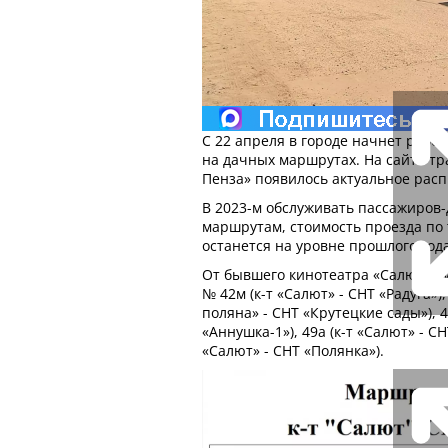
С 22 апреля в городе начнет рабо
на дачных маршрутах. На сайте т
Пенза» появилось актуальное расп
В 2023-м обслуживать пассажиров-
маршрутам, стоимость проезда по
останется на уровне прошлого года
От бывшего кинотеатра «Салют» б
№ 42м (к-т «Салют» - СНТ «Радуга»),
поляна» - СНТ «Крутецкие сады»), 4
«Аннушка-1»), 49а (к-т «Салют» - СН
«Салют» - СНТ «Полянка»).