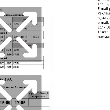
Тел: 8(
E-mail
Реклам
8(8412)
e-mail:
Если В
тексте
нажмит