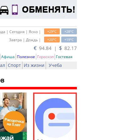
o
o
да | Сегодня | Ясно |
+29
C
+28
C
o
o
Завтра | Дождь |
+20
C
+19
C
€
$
94.84 |
82.17
Афиша
Полезное
Гороскоп
Гостевая
ал
Спорт
Из жизни
Учеба
ов
ть