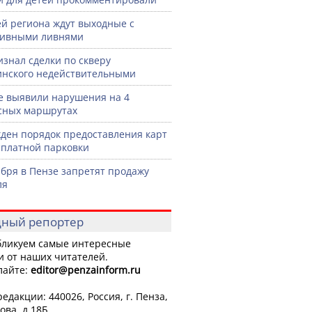
й региона ждут выходные с
сивными ливнями
изнал сделки по скверу
нского недействительными
е выявили нарушения на 4
сных маршрутах
ден порядок предоставления карт
сплатной парковки
ября в Пензе запретят продажу
ля
ный репортер
ликуем самые интересные
и от наших читателей.
лайте:
editor
@penzainform.ru
едакции: 440026, Россия, г. Пенза,
ова, д.18Б.