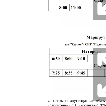
От Пензы-I станут ездить автобусы 
«Строитель» - СНТ «Росинка+»), 32Б