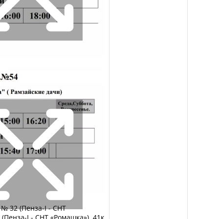
№ 32 (Пенза-I - СНТ
 (Пенза-I - СНТ «Ромашка»), 41к