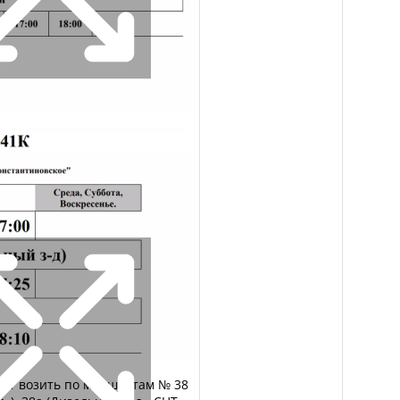
дут возить по маршрутам № 38