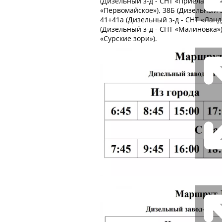
(Дизельный з-д - СНТ «Приеланский
«Первомайское»), 38Б (Дизельный з
41+41а (Дизельный з-д - СНТ «Ланд
(Дизельный з-д - СНТ «Малиновка»)
«Сурские зори»).