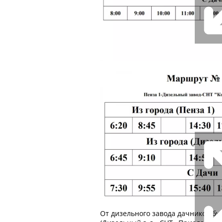
От дизельного завода дачников бу