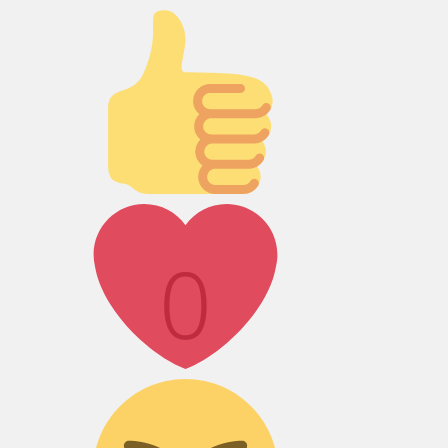
Палец вверх!
Лайк!
0
Дикий смех!