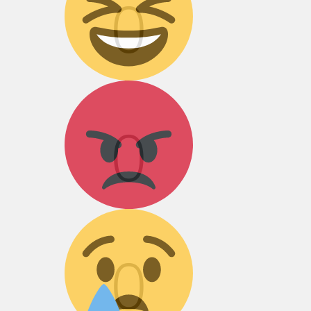
0
Агрессия!
0
Грусть :(
0