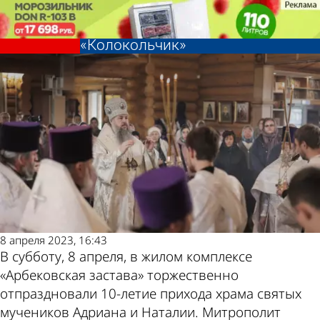
Общество
Общество
Владыка Серафим открыл
Владыка Серафим открыл
детский православный клуб
детский православный клуб
«Колокольчик»
«Колокольчик»
Другие
Погода
новост
и
8 апреля 2023, 16:43
В субботу, 8 апреля, в жилом комплексе
по тем
курсы
«Арбековская застава» торжественно
отпраздновали 10-летие прихода храма святых
мучеников Адриана и Наталии. Митрополит