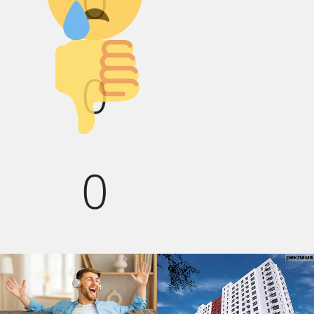
0
Палец вниз!
0
0