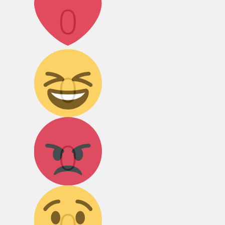
0
Дикий смех!
0
Агрессия!
0
Грусть :(