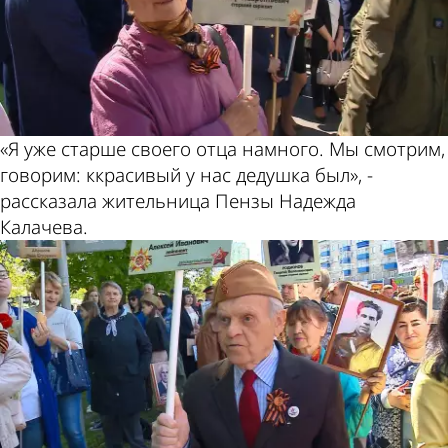
«Я уже старше своего отца намного. Мы смотрим,
говорим: ккрасивый у нас дедушка был», -
рассказала жительница Пензы Надежда
Калачева.