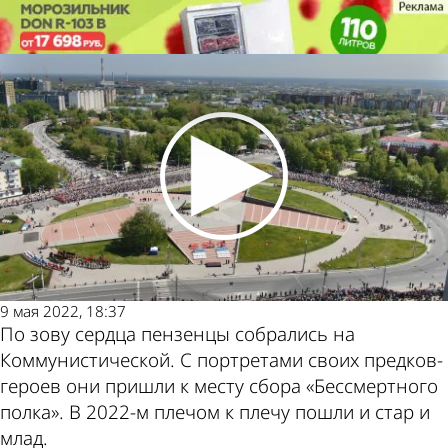
Общество
Общество
Пензенцы пронесли фотографии
Пензенцы пронесли фотографии
предков-героев по улицам города
предков-героев по улицам города
Другие
Погода и
новости
курсы
по теме
валют в
9 мая 2022, 18:37
По зову сердца пензенцы собрались на
Коммунистической. С портретами своих предков-
Пензе
героев они пришли к месту сбора «Бессмертного
полка». В 2022-м плечом к плечу пошли и стар и
млад.