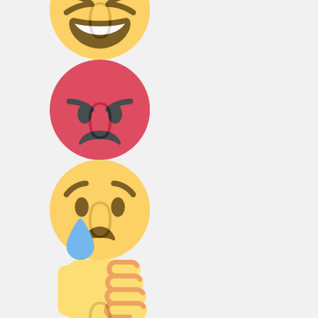
0
Агрессия!
0
Грусть :(
0
Палец вниз!