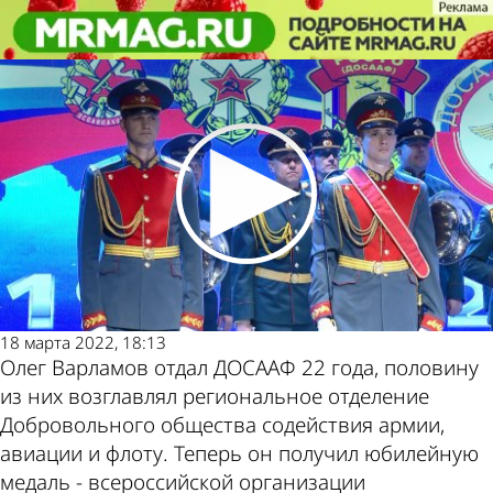
Общество
В Пензе торжественно отметили
95-летие ДОСААФ
Общество
В Пензе торжественно отметили
95-летие ДОСААФ
Другие
Погода и
новости
курсы
18 марта 2022, 18:13
по теме
валют в
Олег Варламов отдал ДОСААФ 22 года, половину
из них возглавлял региональное отделение
Добровольного общества содействия армии,
авиации и флоту. Теперь он получил юбилейную
медаль - всероссийской организации