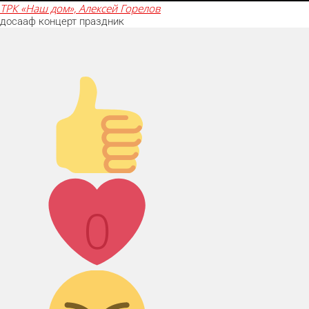
ТРК «Наш дом», Алексей Горелов
досааф
концерт
праздник
Палец вверх!
Лайк!
0
Дикий смех!