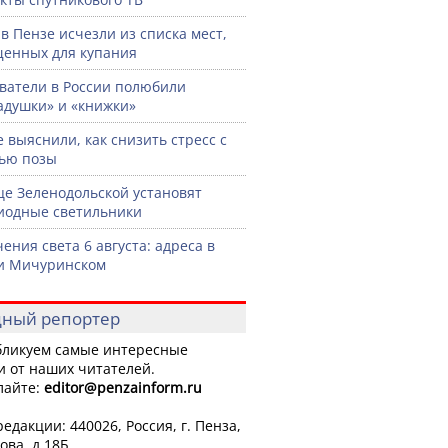
 в Пензе исчезли из списка мест,
енных для купания
ватели в России полюбили
адушки» и «книжки»
 выяснили, как снизить стресс с
ью позы
це Зеленодольской установят
иодные светильники
ения света 6 августа: адреса в
и Мичуринском
ный репортер
ликуем самые интересные
и от наших читателей.
лайте:
editor
@penzainform.ru
едакции: 440026, Россия, г. Пенза,
ова, д.18Б.