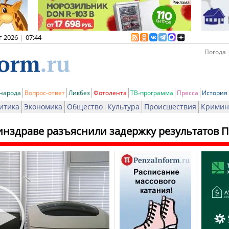
г 2026
|
07:44
Погода 
 народа
Вопрос-ответ
Ликбез
Фотолента
ТВ-программа
Пресса
История
итика
Экономика
Общество
Культура
Происшествия
Кримин
инздраве разъяснили задержку результатов П