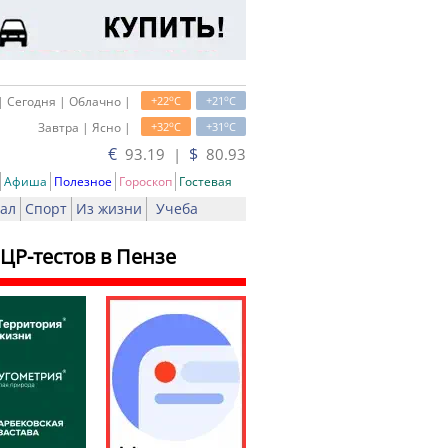
o
o
| Сегодня | Облачно |
+22
C
+21
C
o
o
Завтра | Ясно |
+32
C
+31
C
€
$
93.19 |
80.93
Афиша
Полезное
Гороскоп
Гостевая
ал
Спорт
Из жизни
Учеба
ЦР-тестов в Пензе