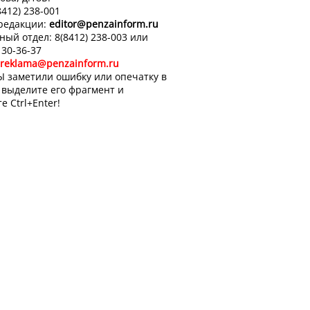
8412) 238-001
 редакции:
editor
@penzainform.ru
ный отдел: 8(8412) 238-003 или
 30-36-37
reklama@penzainform.ru
Ы заметили ошибку или опечатку в
, выделите его фрагмент и
е Ctrl+Enter!