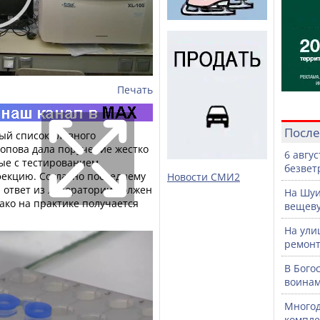
Печать
После
ый список главного
Попова дала поручение жестко
6 авгу
ые с тестированием
безвет
екцию. Согласно последнему
Новости СМИ2
 ответ из лаборатории должен
На Шуи
нако на практике получается
вещев
На ули
ремонт
В Бого
воинам
Многод
компле