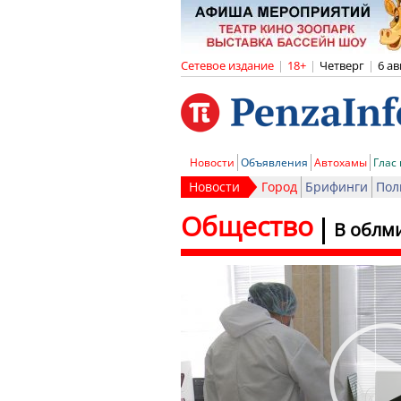
Сетевое издание
|
18+
|
Четверг
|
6 ав
Новости
Объявления
Автохамы
Глас
Новости
Город
Брифинги
Пол
Общество
В облм