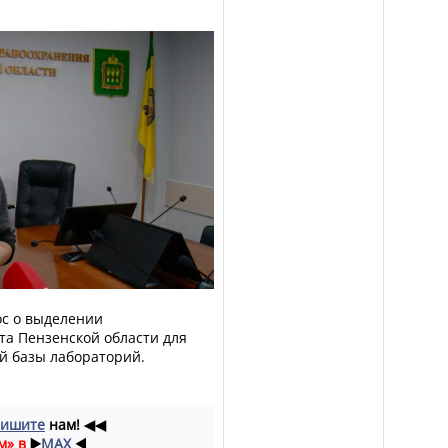
с о выделении
та Пензенской области для
й базы лабораторий.
ишите
нам!
◀◀
м» в
▶️
MAX
◀️