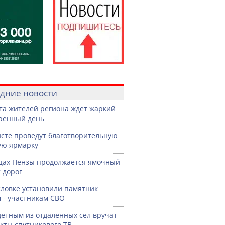
дние новости
ста жителей региона ждет жаркий
ренный день
сте проведут благотворительную
ую ярмарку
цах Пензы продолжается ямочный
 дорог
словке установили памятник
 - участникам СВО
етным из отдаленных сел вручат
кты спутникового ТВ