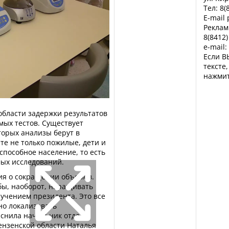
Тел: 8(
E-mail
Реклам
8(8412)
e-mail:
Если В
тексте
нажмит
области задержки результатов
мых тестов. Существует
торых анализы берут в
те не только пожилые, дети и
способное население, то есть
ых исследований.
ия о сокращении объемов.
бы, наоборот, наращивать
ручением президента. Это все
но локализовать
яснила начальник отдела
нзенской области Наталья