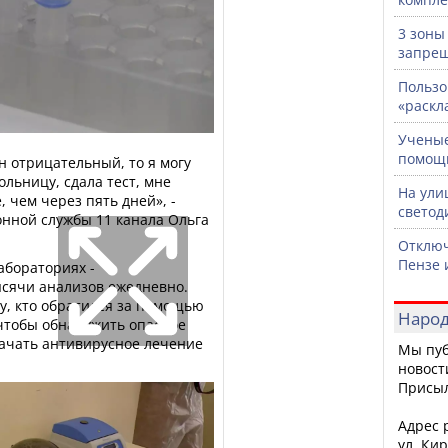
3 зоны
запрещ
Пользо
«раскл
Ученые
помощ
н отрицательный, то я могу
ольницу, сдала тест, мне
На ули
, чем через пять дней», -
светод
нной службы 11 канала Ольга
Отключ
Пензе 
абораториях -
ысячи анализов ежедневно.
у, кто обратился за помощью
Народ
 чтобы обнаружить опасное
начать антивирусное лечение
Мы пуб
новост
Присы
Адрес р
ул. Кир