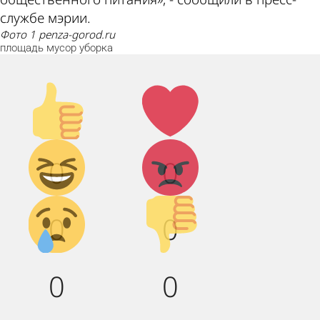
службе мэрии.
фото 1 penza-gorod.ru
площадь
мусор
уборка
Палец
Лайк!
вверх!
Дикий
Агрессия!
0
0
смех!
Грусть :(
Палец
0
0
вниз!
0
0