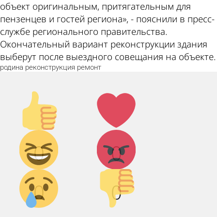
объект оригинальным, притягательным для
пензенцев и гостей региона», - пояснили в пресс-
службе регионального правительства.
Окончательный вариант реконструкции здания
выберут после выездного совещания на объекте.
родина
реконструкция
ремонт
Палец
Лайк!
вверх!
Дикий
Агрессия!
0
0
смех!
Грусть :(
Палец
0
0
вниз!