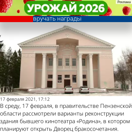
Общество
Общество
В будущем Дворце
В будущем Дворце
бракосочетания планируют
бракосочетания планируют
Другие новости
Погода и курсы
вручать награды
вручать награды
по теме
валют в Пензе
17 февраля 2021, 17:12
В среду, 17 февраля, в правительстве Пензенской
области рассмотрели варианты реконструкции
здания бывшего кинотеатра «Родина», в котором
планируют открыть Дворец бракосочетания.