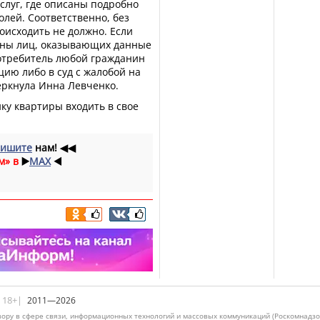
услуг, где описаны подробно
олей. Соответственно, без
оисходить не должно. Если
роны лиц, оказывающих данные
 потребитель любой гражданин
цию либо в суд с жалобой на
еркнула Инна Левченко.
ку квартиры входить в свое
ишите
нам!
◀◀
м» в
▶️
MAX
◀️
|18+|
2011—2026
ору в сфере связи, информационных технологий и массовых коммуникаций (Роскомнадзо