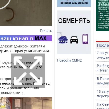
Печать
После
адлежит домофон: жителям
ирме, которая устанавливала
7 авгу
ожидаю
Новости СМИ2
 подняли сразу несколько
Разбит
после смены запирающего
«Путеп
В Пенз
на проспекте Строителей
нужда
а неожиданностью. Пензенец
если и раньше все было
15 авг
а новые ключи.
перекр
На Сев
горячу