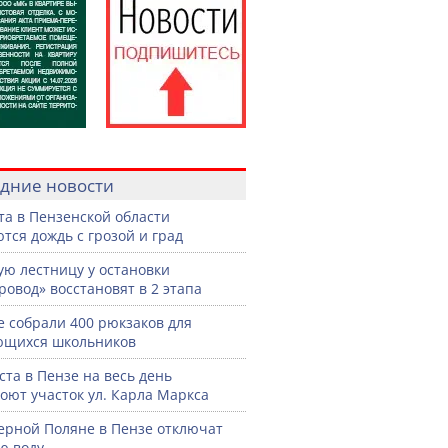
дние новости
ста в Пензенской области
тся дождь с грозой и град
ую лестницу у остановки
ровод» восстановят в 2 этапа
е собрали 400 рюкзаков для
ющихся школьников
уста в Пензе на весь день
оют участок ул. Карла Маркса
ерной Поляне в Пензе отключат
ю воду