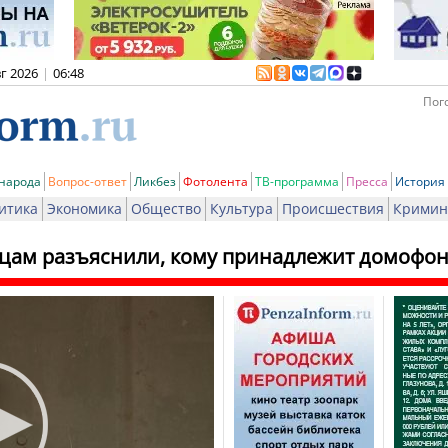
вг 2026
|
06:48
Пого
 народа
Вопрос-ответ
Ликбез
Фотолента
ТВ-программа
Пресса
История
итика
Экономика
Общество
Культура
Происшествия
Кримин
цам разъяснили, кому принадлежит домофо