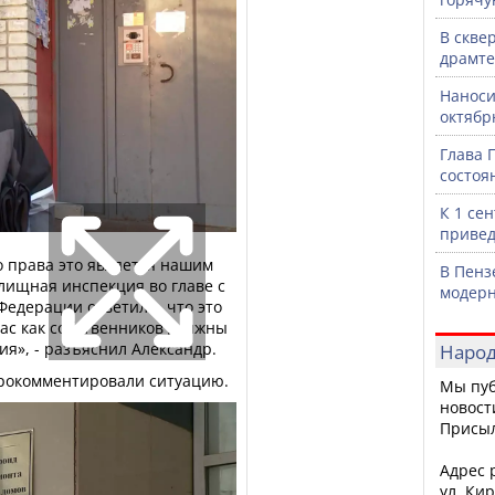
В скве
драмте
Наноси
октяб
Глава 
состоя
К 1 се
привед
о права это является нашим
В Пенз
лищная инспекция во главе с
модерн
Федерации ответили, что это
ас как собственников должны
ия», - разъяснил Александр.
Народ
рокомментировали ситуацию.
Мы пуб
новост
Присы
Адрес р
ул. Кир