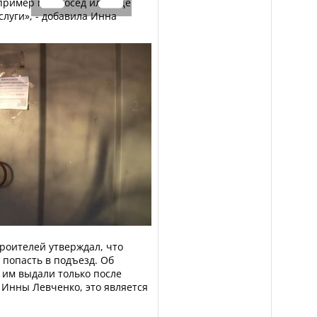
апример мой сосед или еще
слуги», - добавила Инна
роителей утверждал, что
 попасть в подъезд. Об
 им выдали только после
м Инны Левченко, это является