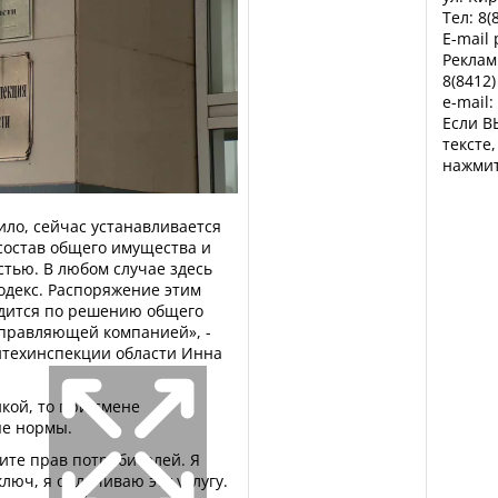
Тел: 8(
E-mail
Реклам
8(8412)
e-mail:
Если В
тексте
нажмит
ило, сейчас устанавливается
 состав общего имущества и
тью. В любом случае здесь
одекс. Распоряжение этим
одится по решению общего
управляющей компанией», -
йтехинспекции области Инна
кой, то при смене
ые нормы.
щите прав потребителей. Я
ключ, я оплачиваю эту услугу.