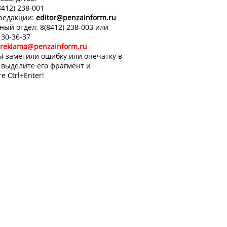
8412) 238-001
 редакции:
editor
@penzainform.ru
ный отдел: 8(8412) 238-003 или
 30-36-37
reklama@penzainform.ru
Ы заметили ошибку или опечатку в
, выделите его фрагмент и
е Ctrl+Enter!