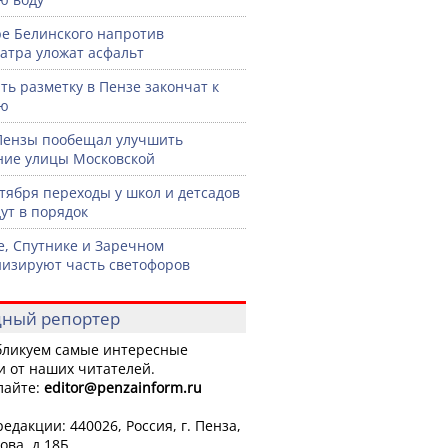
ре Белинского напротив
атра уложат асфальт
ть разметку в Пензе закончат к
рю
Пензы пообещал улучшить
ние улицы Московской
нтября переходы у школ и детсадов
ут в порядок
е, Спутнике и Заречном
изируют часть светофоров
ный репортер
ликуем самые интересные
и от наших читателей.
лайте:
editor
@penzainform.ru
едакции: 440026, Россия, г. Пенза,
ова, д.18Б.