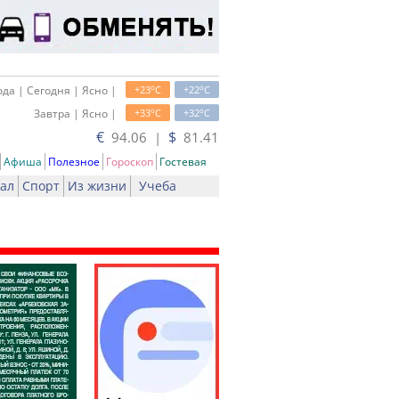
o
o
да | Сегодня | Ясно |
+23
C
+22
C
o
o
Завтра | Ясно |
+33
C
+32
C
€
$
94.06 |
81.41
Афиша
Полезное
Гороскоп
Гостевая
ал
Спорт
Из жизни
Учеба
н