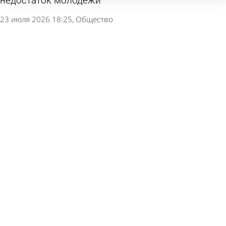
недостаток молодежи
23 июля 2026 18:25
Общество
В Госдуме опровергли сообщение о планах
повысить возраст молодежи в России
13 июля 2026 17:22
В стране и мире
В Пензенской области начался набор в
молодежный лагерь «Тарханы»
30 июня 2026 13:53
Общество
От спекуляций к балансу: молодежь поменяла
подход к инвестициям