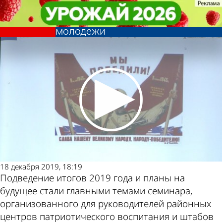
Общество
Общество
В Пензе обсудили методики
В Пензе обсудили методики
патриотического воспитания
патриотического воспитания
Другие
Погода и
молодежи
молодежи
новости по
курсы валют
теме
в Пензе
18 декабря 2019, 18:19
Подведение итогов 2019 года и планы на
будущее стали главными темами семинара,
организованного для руководителей районных
центров патриотического воспитания и штабов