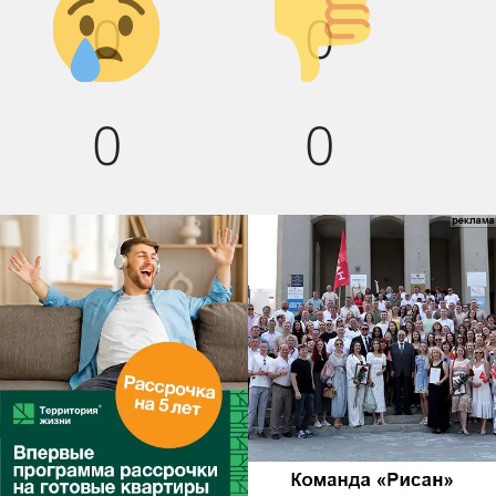
0
0
вниз!
0
0