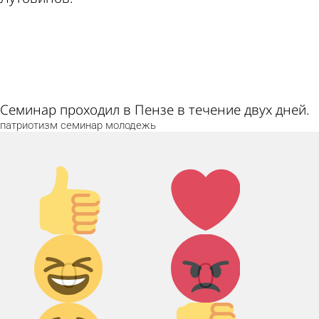
ad
Семинар проходил в Пензе в течение двух дней.
патриотизм
семинар
молодежь
Палец
Лайк!
вверх!
Дикий
Агрессия!
0
0
смех!
Грусть :(
Палец